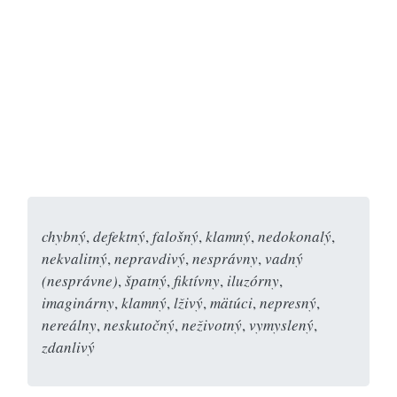
chybný
,
defektný
,
falošný
,
klamný
,
nedokonalý
,
nekvalitný
,
nepravdivý
,
nesprávny
,
vadný
(nesprávne)
,
špatný
,
fiktívny
,
iluzórny
,
imaginárny
,
klamný
,
lživý
,
mätúci
,
nepresný
,
nereálny
,
neskutočný
,
neživotný
,
vymyslený
,
zdanlivý