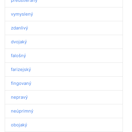
predstieraný
vymyslený
zdanlivý
dvojaký
falošný
farizejský
fingovaný
nepravý
neúprimný
obojaký