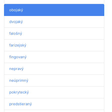
obojaký
dvojaký
falošný
farizejský
fingovaný
nepravý
neúprimný
pokrytecký
predstieraný