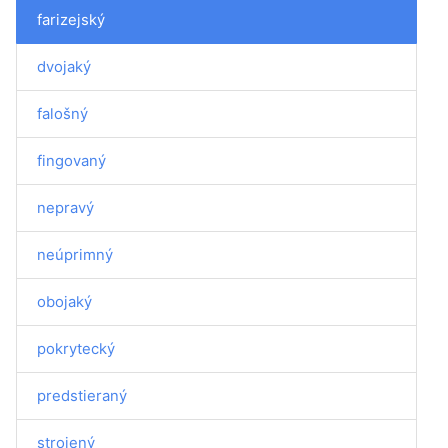
farizejský
dvojaký
falošný
fingovaný
nepravý
neúprimný
obojaký
pokrytecký
predstieraný
strojený