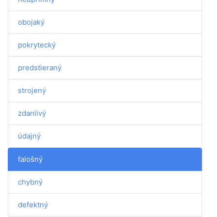
obojaký
pokrytecký
predstieraný
strojený
zdanlivý
údajný
falošný
chybný
defektný