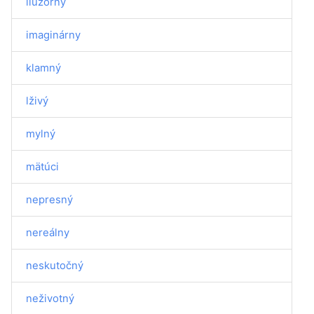
iluzórny
imaginárny
klamný
lživý
mylný
mätúci
nepresný
nereálny
neskutočný
neživotný