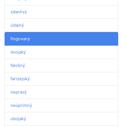
zdanlivý
údajný
fingovaný
dvojaký
falošný
farizejský
nepravý
neúprimný
obojaký