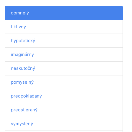
domnelý
fiktívny
hypotetický
imaginárny
neskutočný
pomyselný
predpokladaný
predstieraný
vymyslený