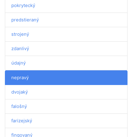
pokrytecký
predstieraný
strojený
zdanlivý
údajný
nepravý
dvojaký
falošný
farizejský
fingovaný