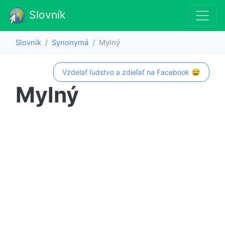
Slovník
Slovník
Synonymá
Mylný
Vzdelať ľudstvo a zdieľať na Facebook 😅
Mylný