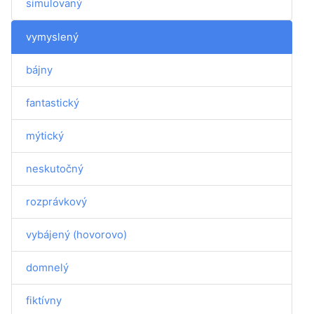
simulovaný
vymyslený
bájny
fantastický
mýtický
neskutočný
rozprávkový
vybájený (hovorovo)
domnelý
fiktívny