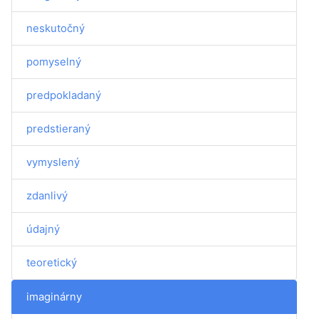
neskutočný
pomyselný
predpokladaný
predstieraný
vymyslený
zdanlivý
údajný
teoretický
imaginárny