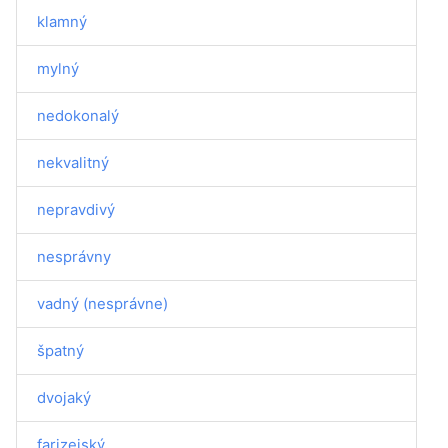
klamný
mylný
nedokonalý
nekvalitný
nepravdivý
nesprávny
vadný (nesprávne)
špatný
dvojaký
farizejský