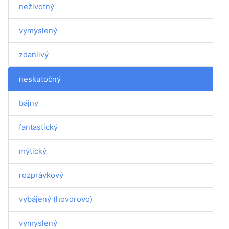
neživotný
vymyslený
zdanlivý
neskutočný
bájny
fantastický
mýtický
rozprávkový
vybájený (hovorovo)
vymyslený