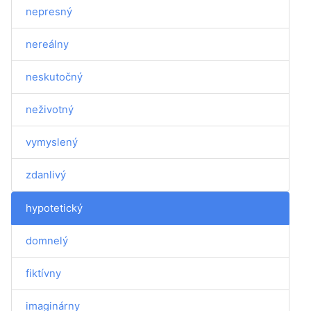
nepresný
nereálny
neskutočný
neživotný
vymyslený
zdanlivý
hypotetický
domnelý
fiktívny
imaginárny