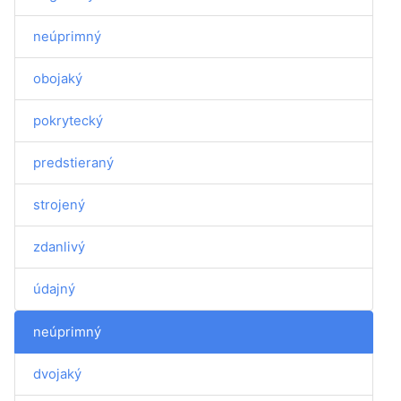
neúprimný
obojaký
pokrytecký
predstieraný
strojený
zdanlivý
údajný
neúprimný
dvojaký