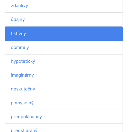
zdanlivý
údajný
fiktívny
domnelý
hypotetický
imaginárny
neskutočný
pomyselný
predpokladaný
predstieraný