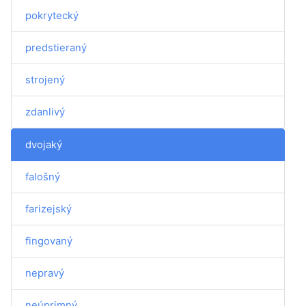
pokrytecký
predstieraný
strojený
zdanlivý
dvojaký
falošný
farizejský
fingovaný
nepravý
neúprimný