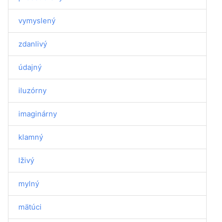
vymyslený
zdanlivý
údajný
iluzórny
imaginárny
klamný
lživý
mylný
mätúci