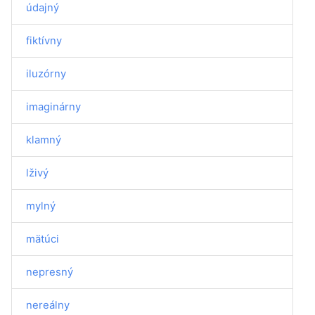
údajný
fiktívny
iluzórny
imaginárny
klamný
lživý
mylný
mätúci
nepresný
nereálny