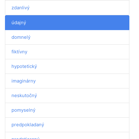
zdanlivý
údajný
domnelý
fiktívny
hypotetický
imaginárny
neskutočný
pomyselný
predpokladaný