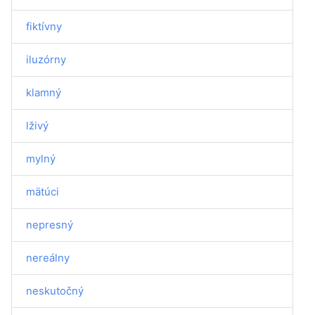
fiktívny
iluzórny
klamný
lživý
mylný
mätúci
nepresný
nereálny
neskutočný