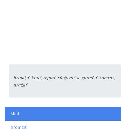
hromžiť
,
kliať
,
reptať
,
sťažovať si
,
zlorečiť
,
šomrať
,
urážať
kliať
hromžiť