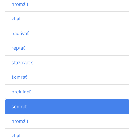
hromžiť
kliať
nadávať
reptať
sťažovať si
šomrať
preklínať
šomrať
hromžiť
kliať