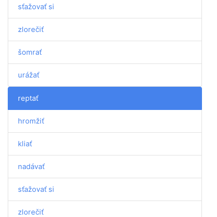
sťažovať si
zlorečiť
šomrať
urážať
reptať
hromžiť
kliať
nadávať
sťažovať si
zlorečiť