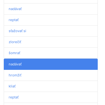
nadávať
reptať
sťažovať si
zlorečiť
šomrať
nadávať
hromžiť
kliať
reptať