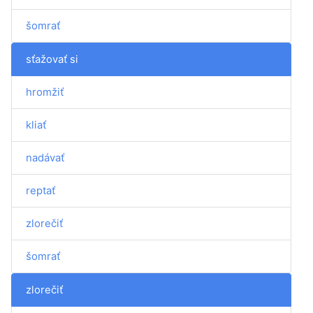
šomrať
sťažovať si
hromžiť
kliať
nadávať
reptať
zlorečiť
šomrať
zlorečiť