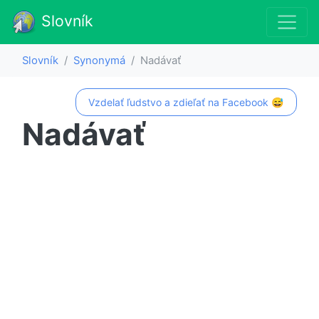
Slovník
Slovník
Synonymá
Nadávať
Vzdelať ľudstvo a zdieľať na Facebook 😅
Nadávať