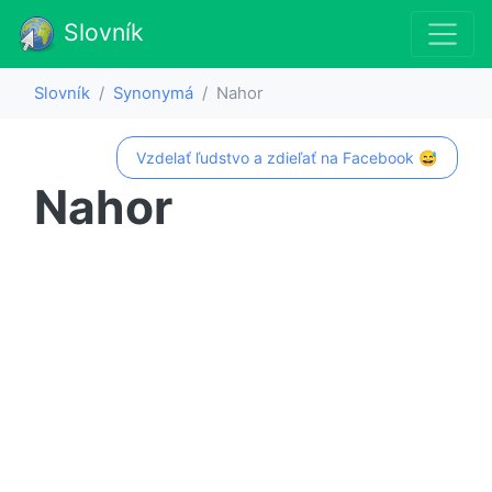
Slovník
Slovník
Synonymá
Nahor
Vzdelať ľudstvo a zdieľať na Facebook 😅
Nahor