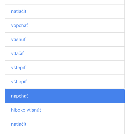
natlačiť
vopchať
vtisnúť
vtlačiť
vštepiť
vštiepiť
napchať
hlboko vtisnúť
natlačiť