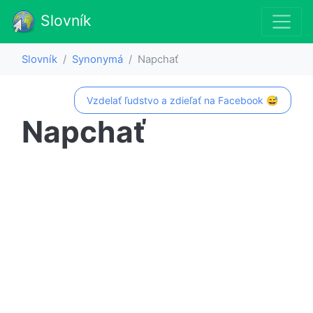
Slovník
Slovník
Synonymá
Napchať
Vzdelať ľudstvo a zdieľať na Facebook 😅
Napchať