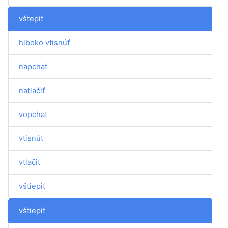
vštepiť
hlboko vtisnúť
napchať
natlačiť
vopchať
vtisnúť
vtlačiť
vštiepiť
vštiepiť