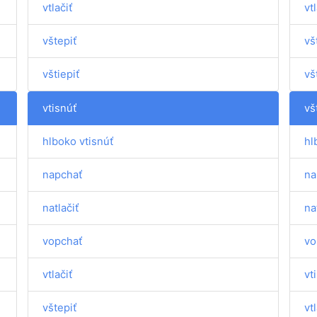
vtlačiť
vtl
vštepiť
vš
vštiepiť
vš
vtisnúť
vš
hlboko vtisnúť
hl
napchať
na
natlačiť
na
vopchať
vo
vtlačiť
vt
vštepiť
vtl