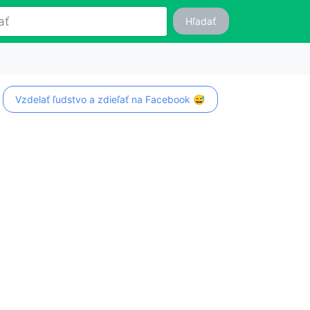
Hľadať
Vzdelať ľudstvo a zdieľať na Facebook 😅