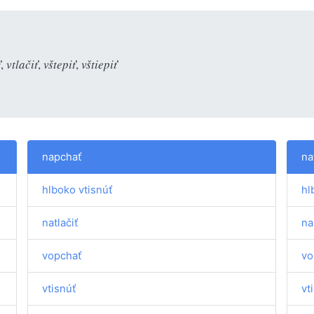
ť
,
vtlačiť
,
vštepiť
,
vštiepiť
napchať
na
hlboko vtisnúť
hl
natlačiť
na
vopchať
vo
vtisnúť
vt