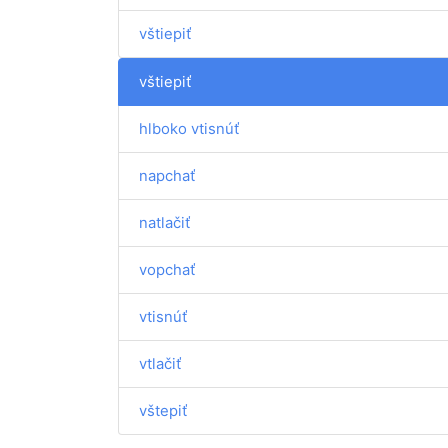
vštiepiť
vštiepiť
hlboko vtisnúť
napchať
natlačiť
vopchať
vtisnúť
vtlačiť
vštepiť