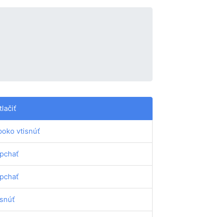
tlačiť
boko vtisnúť
pchať
pchať
isnúť