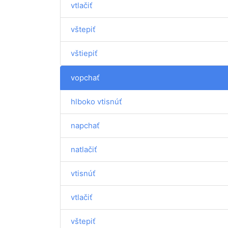
vtlačiť
vštepiť
vštiepiť
vopchať
hlboko vtisnúť
napchať
natlačiť
vtisnúť
vtlačiť
vštepiť