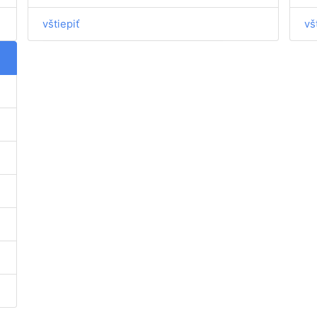
vštiepiť
vš