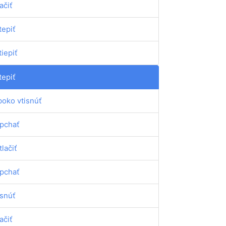
ačiť
tepiť
tiepiť
tepiť
boko vtisnúť
pchať
tlačiť
pchať
isnúť
ačiť