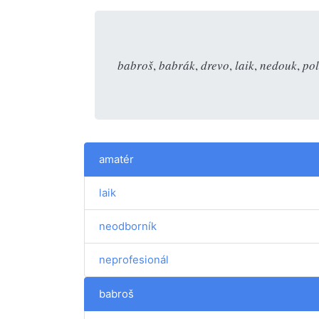
babroš
,
babrák
,
drevo
,
laik
,
nedouk
,
po
amatér
laik
neodborník
neprofesionál
babroš