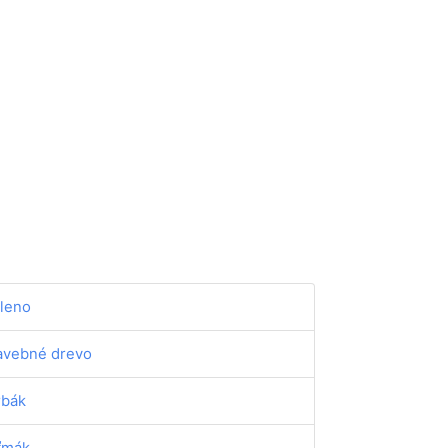
leno
avebné drevo
rbák
ťmák