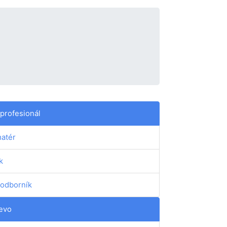
profesionál
atér
k
odborník
evo