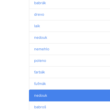
babrák
drevo
laik
nedouk
nemehlo
poleno
ťarbák
ťuťmák
nedouk
babroš