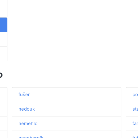
o
fušer
po
nedouk
st
nemehlo
ťa
neodborník
ťu