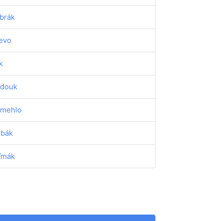
brák
evo
k
douk
mehlo
rbák
ťmák