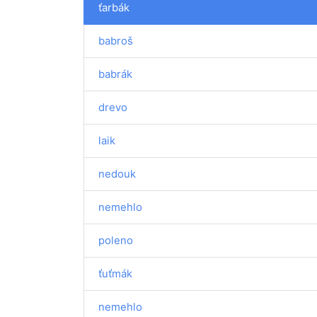
ťarbák
babroš
babrák
drevo
laik
nedouk
nemehlo
poleno
ťuťmák
nemehlo