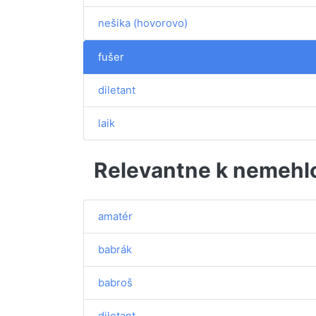
nešika (hovorovo)
fušer
diletant
laik
Relevantne k nemehl
amatér
babrák
babroš
diletant