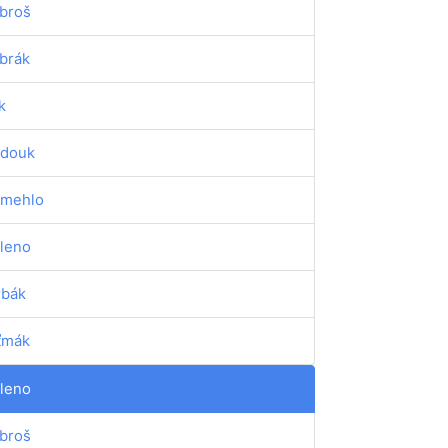
broš
brák
k
douk
mehlo
leno
rbák
ťmák
leno
broš