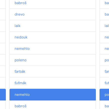
babroš
ba
drevo
ba
laik
lai
nedouk
ne
nemehlo
ne
poleno
po
ťarbák
ťa
ťuťmák
ťu
nemehlo
po
babroš
ba