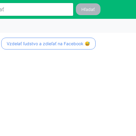
Hľadať
Vzdelať ľudstvo a zdieľať na Facebook 😅