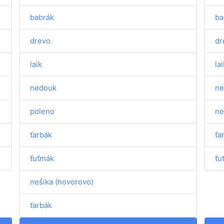
babrák
ba
drevo
dr
laik
lai
nedouk
ne
poleno
ne
ťarbák
ťa
ťuťmák
ťu
nešika (hovorovo)
ťarbák