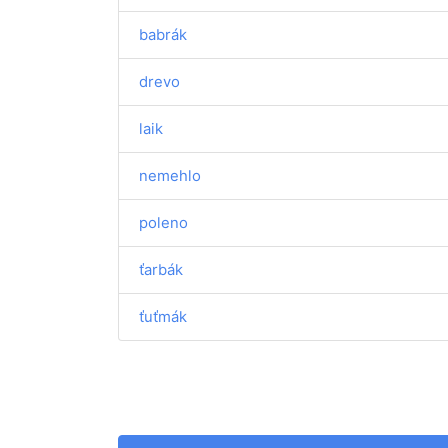
babrák
drevo
laik
nemehlo
poleno
ťarbák
ťuťmák