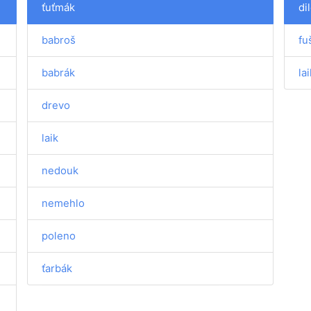
ťuťmák
di
babroš
fu
babrák
lai
drevo
laik
nedouk
nemehlo
poleno
ťarbák