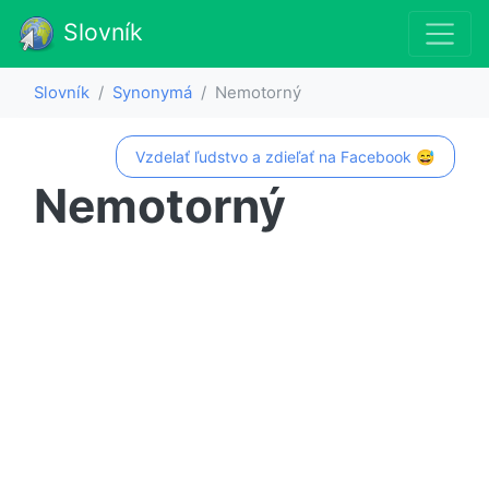
Slovník
Slovník
Synonymá
Nemotorný
Vzdelať ľudstvo a zdieľať na Facebook 😅
Nemotorný