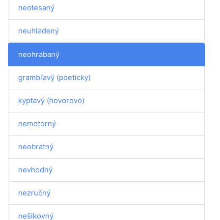
neotesaný
neuhladený
neohrabaný
grambľavý (poeticky)
kyptavý (hovorovo)
nemotorný
neobratný
nevhodný
nezručný
nešikovný