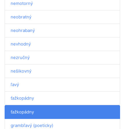
nemotorný
neobratný
neohrabaný
nevhodný
nezručný
nešikovný
ľavý
ťažkopádny
ťažkopádny
grambľavý (poeticky)