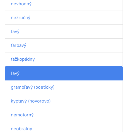
nevhodný
nezručný
ľavý
ťarbavý
ťažkopádny
ľavý
grambľavý (poeticky)
kyptavý (hovorovo)
nemotorný
neobratný