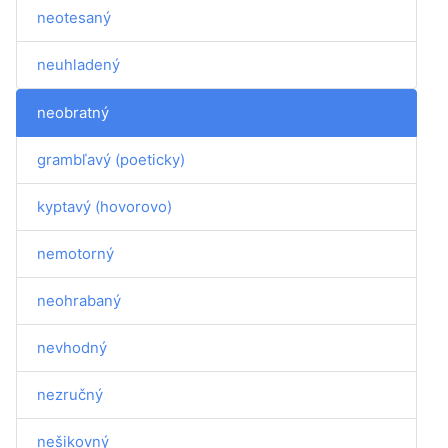
neotesaný
neuhladený
neobratný
grambľavý (poeticky)
kyptavý (hovorovo)
nemotorný
neohrabaný
nevhodný
nezručný
nešikovný