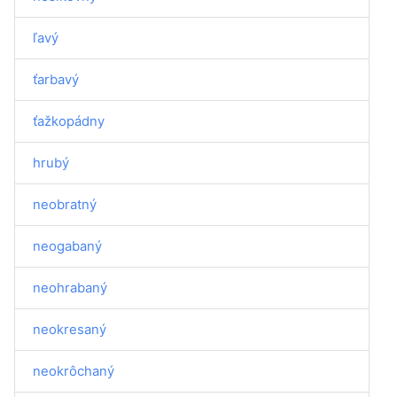
ľavý
ťarbavý
ťažkopádny
hrubý
neobratný
neogabaný
neohrabaný
neokresaný
neokrôchaný