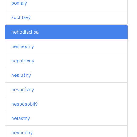
pomalý
šuchtavý
nehodiaci sa
nemiestny
nepatričný
neslušný
nesprávny
nespôsobilý
netaktný
nevhodný