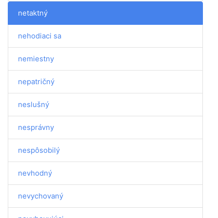
netaktný
nehodiaci sa
nemiestny
nepatričný
neslušný
nesprávny
nespôsobilý
nevhodný
nevychovaný