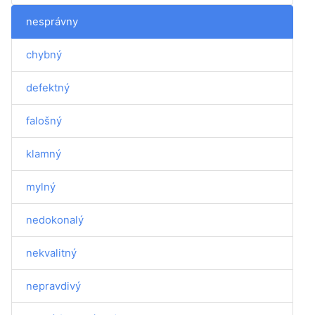
nesprávny
chybný
defektný
falošný
klamný
mylný
nedokonalý
nekvalitný
nepravdivý