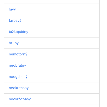
ľavý
ťarbavý
ťažkopádny
hrubý
nemotorný
neobratný
neogabaný
neokresaný
neokrôchaný