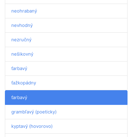
neohrabaný
nevhodný
nezručný
nešikovný
ťarbavý
ťažkopádny
ťarbavý
grambľavý (poeticky)
kyptavý (hovorovo)