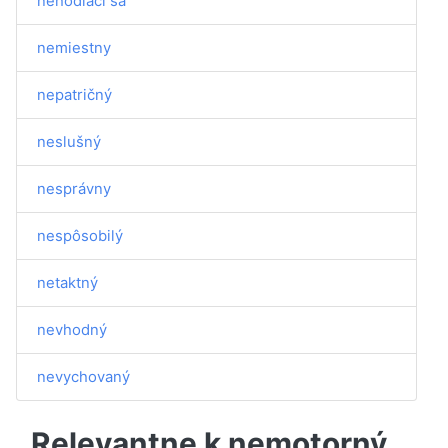
nehodiaci sa
nemiestny
nepatričný
neslušný
nesprávny
nespôsobilý
netaktný
nevhodný
nevychovaný
Relevantne k nemotorný