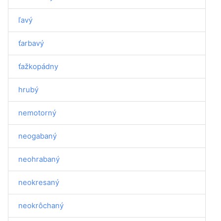
ľavý
ťarbavý
ťažkopádny
hrubý
nemotorný
neogabaný
neohrabaný
neokresaný
neokrôchaný