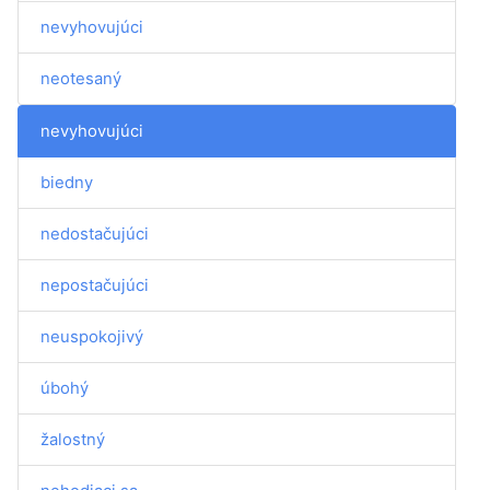
nevyhovujúci
neotesaný
nevyhovujúci
biedny
nedostačujúci
nepostačujúci
neuspokojivý
úbohý
žalostný