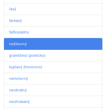
ľavý
ťarbavý
ťažkopádny
nešikovný
grambľavý (poeticky)
kyptavý (hovorovo)
nemotorný
neobratný
neohrabaný