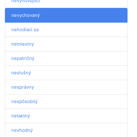
nevyhovujúci
nevychovaný
nehodiaci sa
nemiestny
nepatričný
neslušný
nesprávny
nespôsobilý
netaktný
nevhodný