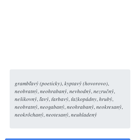
grambľavý (poeticky)
,
kyptavý (hovorovo)
,
neobratný
,
neohrabaný
,
nevhodný
,
nezručný
,
nešikovný
,
ľavý
,
ťarbavý
,
ťažkopádny
,
hrubý
,
neobratný
,
neogabaný
,
neohrabaný
,
neokresaný
,
neokrôchaný
,
neotesaný
,
neuhladený