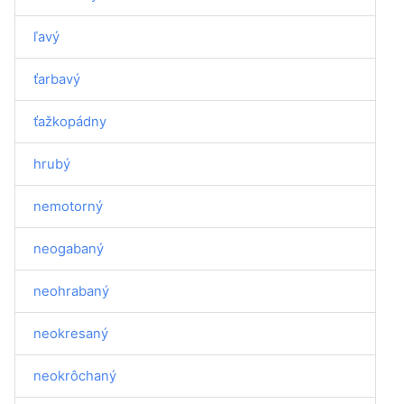
ľavý
ťarbavý
ťažkopádny
hrubý
nemotorný
neogabaný
neohrabaný
neokresaný
neokrôchaný