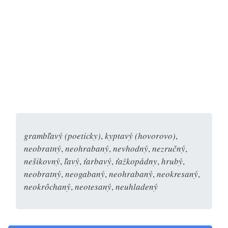
grambľavý (poeticky)
,
kyptavý (hovorovo)
,
neobratný
,
neohrabaný
,
nevhodný
,
nezručný
,
nešikovný
,
ľavý
,
ťarbavý
,
ťažkopádny
,
hrubý
,
neobratný
,
neogabaný
,
neohrabaný
,
neokresaný
,
neokrôchaný
,
neotesaný
,
neuhladený