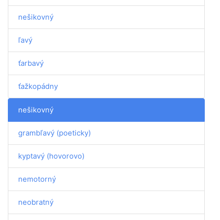
nešikovný
ľavý
ťarbavý
ťažkopádny
nešikovný
grambľavý (poeticky)
kyptavý (hovorovo)
nemotorný
neobratný