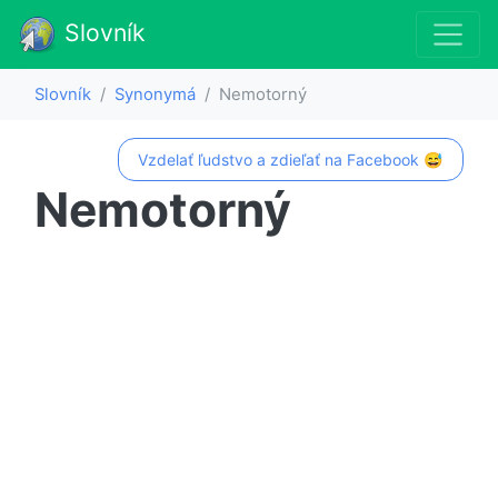
Slovník
Slovník
Synonymá
Nemotorný
Vzdelať ľudstvo a zdieľať na Facebook 😅
Nemotorný