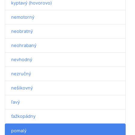
kyptavý (hovorovo)
nemotorný
neobratný
neohrabaný
nevhodný
nezručný
nešikovný
ľavý
ťažkopádny
pomalý