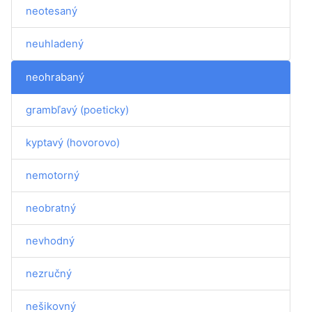
neotesaný
neuhladený
neohrabaný
grambľavý (poeticky)
kyptavý (hovorovo)
nemotorný
neobratný
nevhodný
nezručný
nešikovný