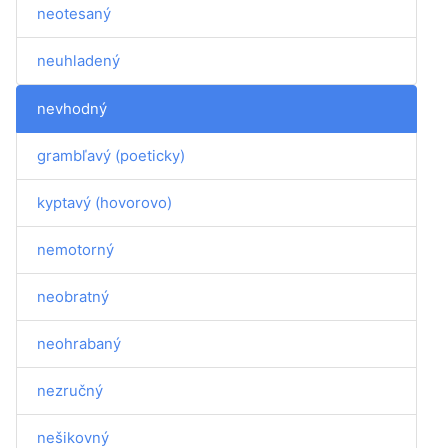
neotesaný
neuhladený
nevhodný
grambľavý (poeticky)
kyptavý (hovorovo)
nemotorný
neobratný
neohrabaný
nezručný
nešikovný