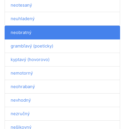
neotesaný
neuhladený
neobratný
grambľavý (poeticky)
kyptavý (hovorovo)
nemotorný
neohrabaný
nevhodný
nezručný
nešikovný