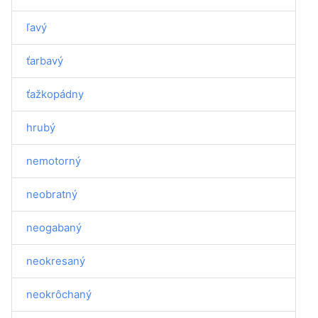
ľavý
ťarbavý
ťažkopádny
hrubý
nemotorný
neobratný
neogabaný
neokresaný
neokrôchaný