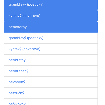
grambľavý (poeticky)
kyptavý (hovorovo)
nemotorný
grambľavý (poeticky)
kyptavý (hovorovo)
neobratný
neohrabaný
nevhodný
nezručný
nešikovný