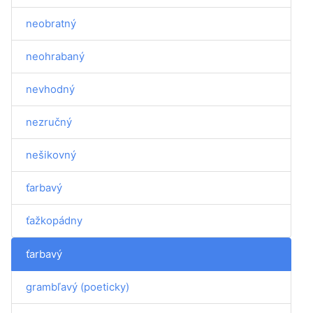
neobratný
neohrabaný
nevhodný
nezručný
nešikovný
ťarbavý
ťažkopádny
ťarbavý
grambľavý (poeticky)