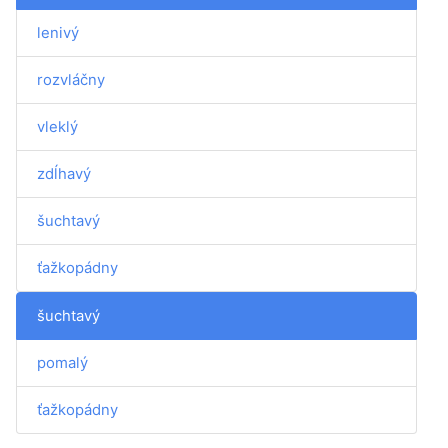
lenivý
rozvláčny
vleklý
zdĺhavý
šuchtavý
ťažkopádny
šuchtavý
pomalý
ťažkopádny