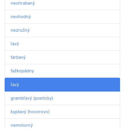
neohrabaný
nevhodný
nezručný
ľavý
ťarbavý
ťažkopádny
ľavý
grambľavý (poeticky)
kyptavý (hovorovo)
nemotorný