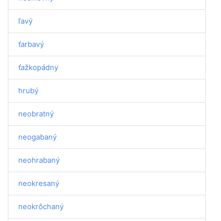
ľavý
ťarbavý
ťažkopádny
hrubý
neobratný
neogabaný
neohrabaný
neokresaný
neokrôchaný