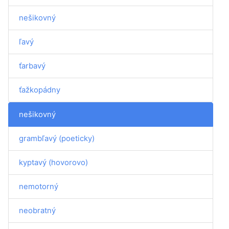
nešikovný
ľavý
ťarbavý
ťažkopádny
nešikovný
grambľavý (poeticky)
kyptavý (hovorovo)
nemotorný
neobratný