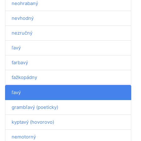
neohrabaný
nevhodný
nezručný
ľavý
ťarbavý
ťažkopádny
ľavý
grambľavý (poeticky)
kyptavý (hovorovo)
nemotorný