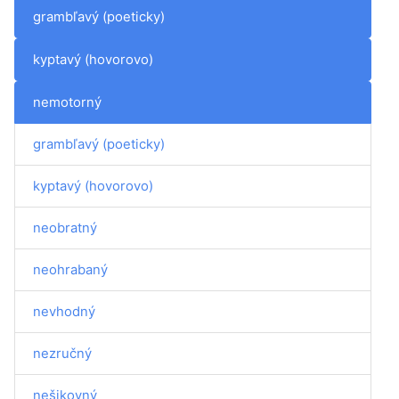
grambľavý (poeticky)
kyptavý (hovorovo)
nemotorný
grambľavý (poeticky)
kyptavý (hovorovo)
neobratný
neohrabaný
nevhodný
nezručný
nešikovný