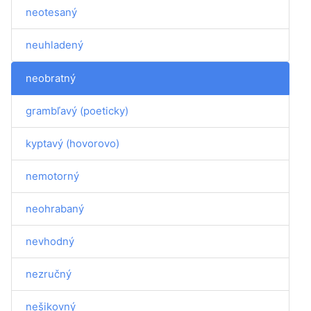
neotesaný
neuhladený
neobratný
grambľavý (poeticky)
kyptavý (hovorovo)
nemotorný
neohrabaný
nevhodný
nezručný
nešikovný