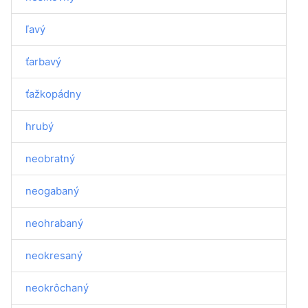
ľavý
ťarbavý
ťažkopádny
hrubý
neobratný
neogabaný
neohrabaný
neokresaný
neokrôchaný