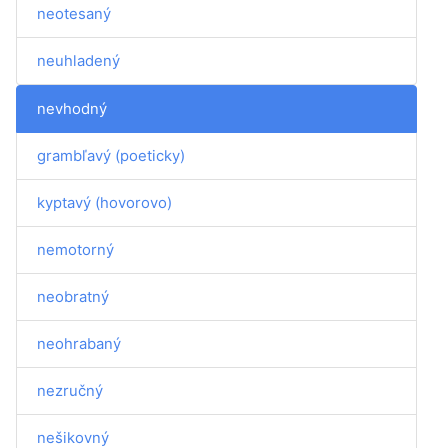
neotesaný
neuhladený
nevhodný
grambľavý (poeticky)
kyptavý (hovorovo)
nemotorný
neobratný
neohrabaný
nezručný
nešikovný