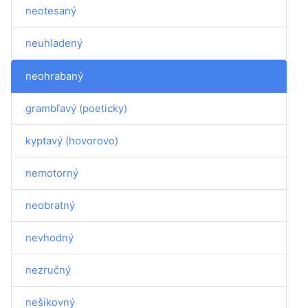
neotesaný
neuhladený
neohrabaný
grambľavý (poeticky)
kyptavý (hovorovo)
nemotorný
neobratný
nevhodný
nezručný
nešikovný