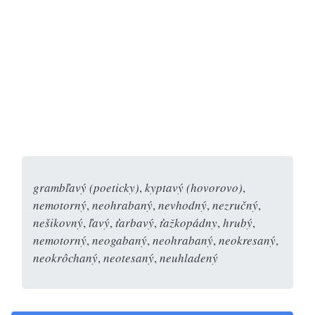
grambľavý (poeticky)
,
kyptavý (hovorovo)
,
nemotorný
,
neohrabaný
,
nevhodný
,
nezručný
,
nešikovný
,
ľavý
,
ťarbavý
,
ťažkopádny
,
hrubý
,
nemotorný
,
neogabaný
,
neohrabaný
,
neokresaný
,
neokrôchaný
,
neotesaný
,
neuhladený