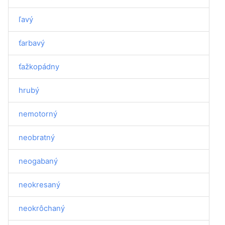
ľavý
ťarbavý
ťažkopádny
hrubý
nemotorný
neobratný
neogabaný
neokresaný
neokrôchaný