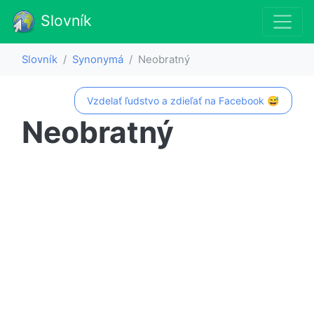
Slovník
Slovník
Synonymá
Neobratný
Vzdelať ľudstvo a zdieľať na Facebook 😅
Neobratný