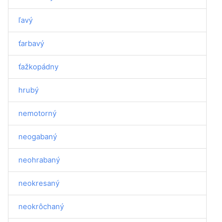
ľavý
ťarbavý
ťažkopádny
hrubý
nemotorný
neogabaný
neohrabaný
neokresaný
neokrôchaný