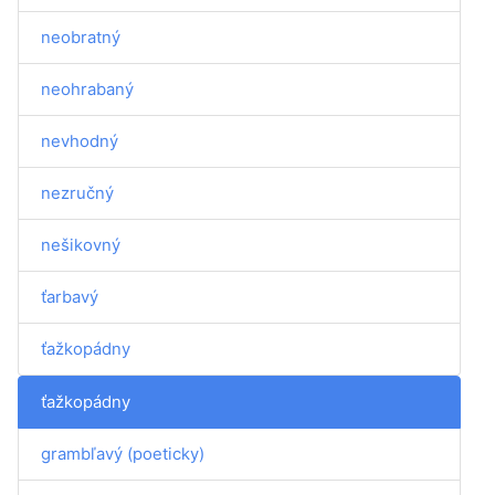
neobratný
neohrabaný
nevhodný
nezručný
nešikovný
ťarbavý
ťažkopádny
ťažkopádny
grambľavý (poeticky)