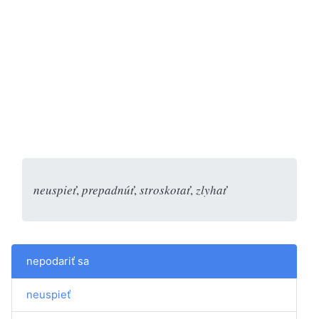
neuspieť
,
prepadnúť
,
stroskotať
,
zlyhať
nepodariť sa
neuspieť