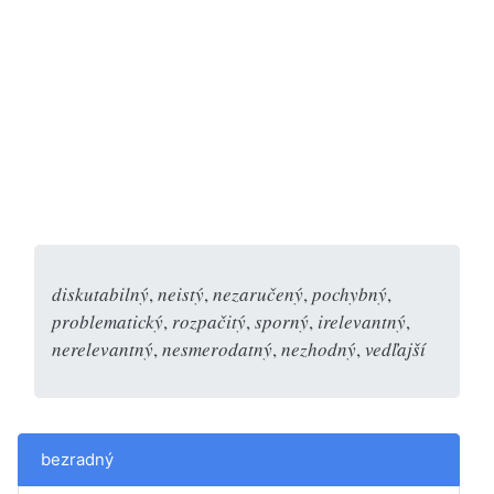
diskutabilný
,
neistý
,
nezaručený
,
pochybný
,
problematický
,
rozpačitý
,
sporný
,
irelevantný
,
nerelevantný
,
nesmerodatný
,
nezhodný
,
vedľajší
bezradný