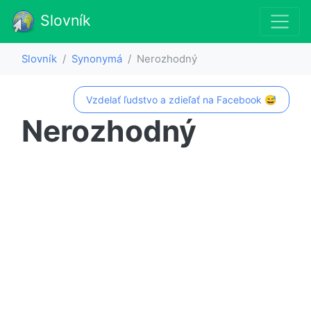
Slovník
Slovník
Synonymá
Nerozhodný
Vzdelať ľudstvo a zdieľať na Facebook 😅
Nerozhodný