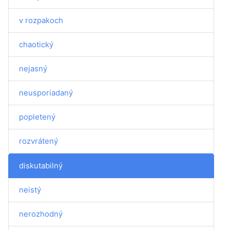
v rozpakoch
chaotický
nejasný
neusporiadaný
popletený
rozvrátený
diskutabilný
neistý
nerozhodný