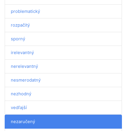
problematický
rozpačitý
sporný
irelevantný
nerelevantný
nesmerodatný
nezhodný
vedľajší
nezaručený