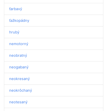
ťarbavý
ťažkopádny
hrubý
nemotorný
neobratný
neogabaný
neokresaný
neokrôchaný
neotesaný