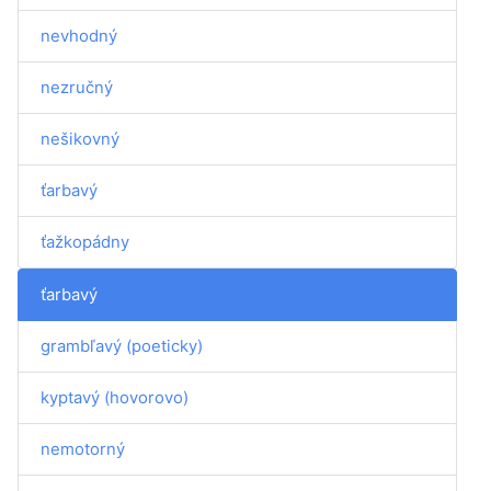
nevhodný
nezručný
nešikovný
ťarbavý
ťažkopádny
ťarbavý
grambľavý (poeticky)
kyptavý (hovorovo)
nemotorný