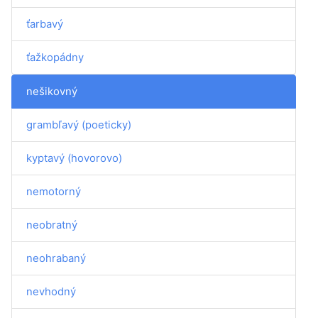
ťarbavý
ťažkopádny
nešikovný
grambľavý (poeticky)
kyptavý (hovorovo)
nemotorný
neobratný
neohrabaný
nevhodný