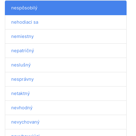
nespôsobilý
nehodiaci sa
nemiestny
nepatričný
neslušný
nesprávny
netaktný
nevhodný
nevychovaný