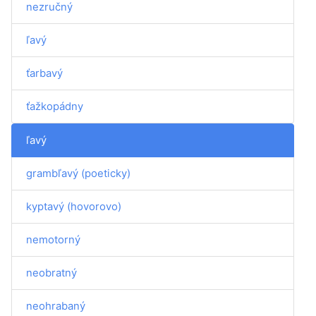
nezručný
ľavý
ťarbavý
ťažkopádny
ľavý
grambľavý (poeticky)
kyptavý (hovorovo)
nemotorný
neobratný
neohrabaný