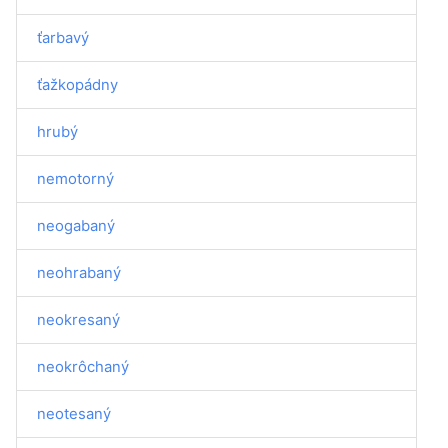
ťarbavý
ťažkopádny
hrubý
nemotorný
neogabaný
neohrabaný
neokresaný
neokrôchaný
neotesaný