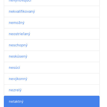
nevyhovujúci
nekvalifikovaný
nemožný
neostrieľaný
neschopný
neskúsený
nesúci
nevýkonný
nezrelý
netaktný