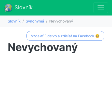
Slovník
Slovník
Synonymá
Nevychovaný
Vzdelať ľudstvo a zdieľať na Facebook 😅
Nevychovaný