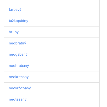
ťarbavý
ťažkopádny
hrubý
neobratný
neogabaný
neohrabaný
neokresaný
neokrôchaný
neotesaný