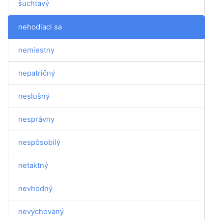
šuchtavý
nehodiaci sa
nemiestny
nepatričný
neslušný
nesprávny
nespôsobilý
netaktný
nevhodný
nevychovaný