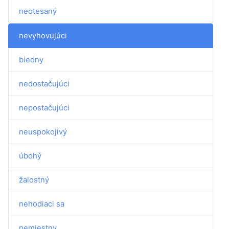
neotesaný
nevyhovujúci
biedny
nedostačujúci
nepostačujúci
neuspokojivý
úbohý
žalostný
nehodiaci sa
nemiestny