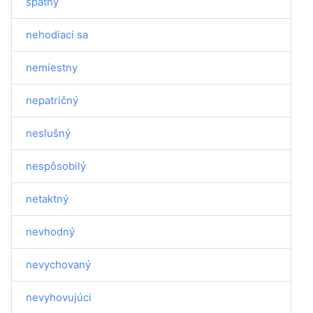
špatný
nehodiaci sa
nemiestny
nepatričný
neslušný
nespôsobilý
netaktný
nevhodný
nevychovaný
nevyhovujúci