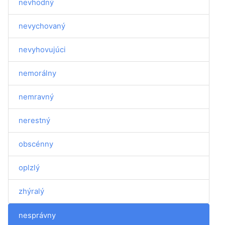
nevhodný
nevychovaný
nevyhovujúci
nemorálny
nemravný
nerestný
obscénny
oplzlý
zhýralý
nesprávny