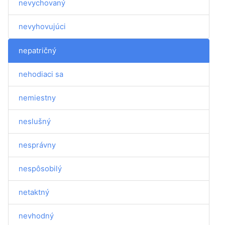
nevychovaný
nevyhovujúci
nepatričný
nehodiaci sa
nemiestny
neslušný
nesprávny
nespôsobilý
netaktný
nevhodný