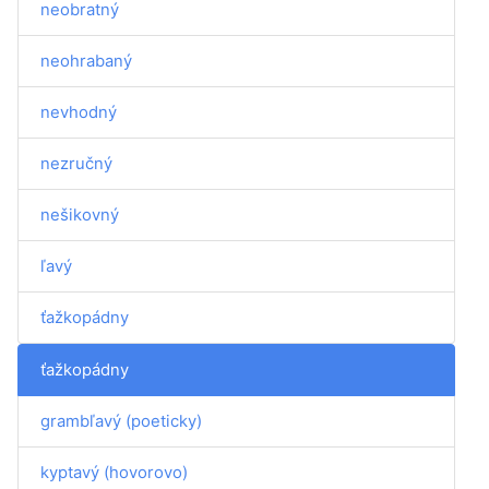
neobratný
neohrabaný
nevhodný
nezručný
nešikovný
ľavý
ťažkopádny
ťažkopádny
grambľavý (poeticky)
kyptavý (hovorovo)