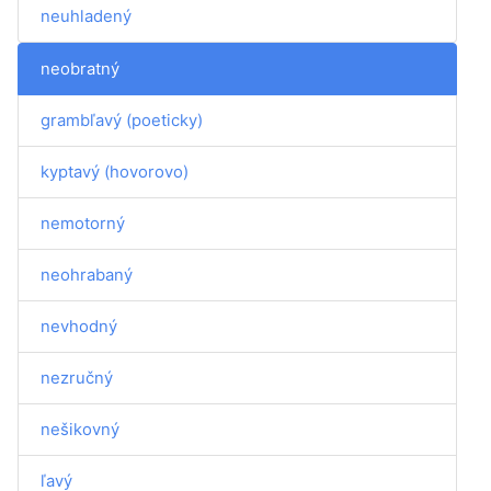
neuhladený
neobratný
grambľavý (poeticky)
kyptavý (hovorovo)
nemotorný
neohrabaný
nevhodný
nezručný
nešikovný
ľavý