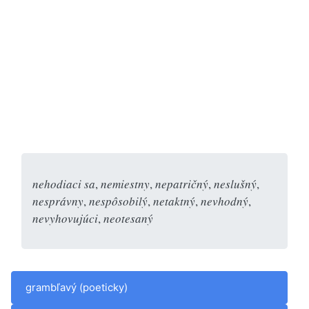
nehodiaci sa
,
nemiestny
,
nepatričný
,
neslušný
,
nesprávny
,
nespôsobilý
,
netaktný
,
nevhodný
,
nevyhovujúci
,
neotesaný
grambľavý (poeticky)