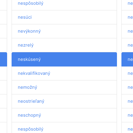
nespôsobilý
ne
nesúci
ne
nevýkonný
ne
nezrelý
ne
neskúsený
ne
nekvalifikovaný
ne
nemožný
ne
neostrieľaný
ne
neschopný
ne
nespôsobilý
ne