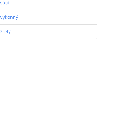
súci
výkonný
zrelý