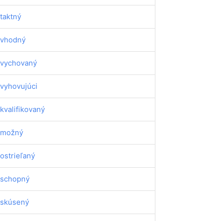
taktný
vhodný
vychovaný
vyhovujúci
kvalifikovaný
emožný
ostrieľaný
schopný
skúsený