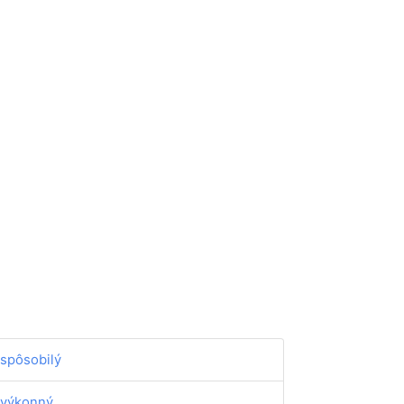
spôsobilý
výkonný