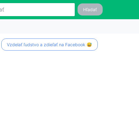
Hľadať
Vzdelať ľudstvo a zdieľať na Facebook 😅