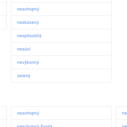
neschopný
neskúsený
nespôsobilý
nesúci
nevýkonný
zelený
neschopný
ne
neschopný života
ne