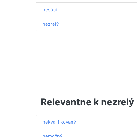
nesúci
nezrelý
Relevantne k nezrelý
nekvalifikovaný
nemožný