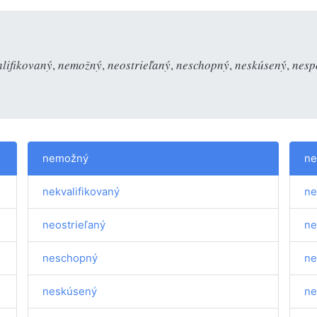
lifikovaný
,
nemožný
,
neostrieľaný
,
neschopný
,
neskúsený
,
nesp
nemožný
ne
nekvalifikovaný
ne
neostrieľaný
n
neschopný
ne
neskúsený
ne