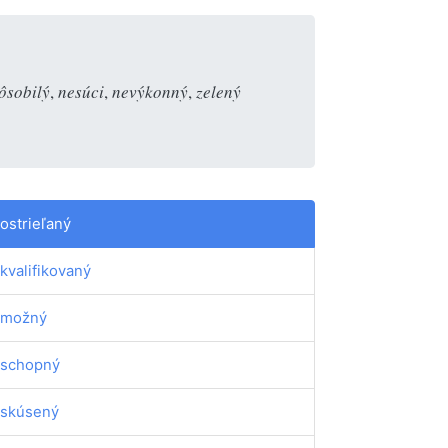
ôsobilý
,
nesúci
,
nevýkonný
,
zelený
ostrieľaný
kvalifikovaný
emožný
schopný
skúsený