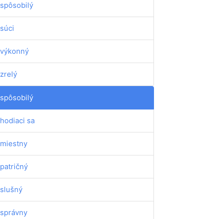
spôsobilý
súci
výkonný
zrelý
spôsobilý
hodiaci sa
miestny
patričný
slušný
správny