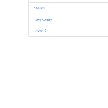
nesúci
nevýkonný
nezrelý