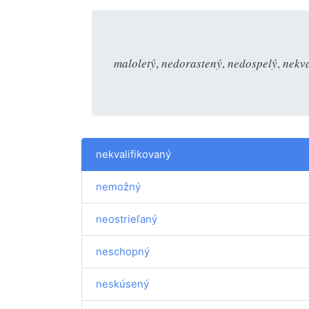
maloletý
,
nedorastený
,
nedospelý
,
nekva
nekvalifikovaný
nemožný
neostrieľaný
neschopný
neskúsený