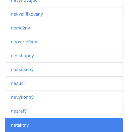
nevyhovujúci
nekvalifikovaný
nemožný
neostrieľaný
neschopný
neskúsený
nesúci
nevýkonný
nezrelý
netaktný