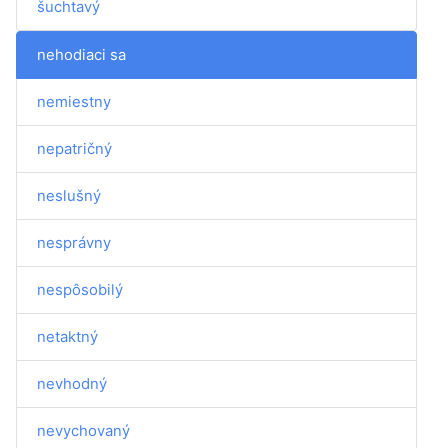
šuchtavý
nehodiaci sa
nemiestny
nepatričný
neslušný
nesprávny
nespôsobilý
netaktný
nevhodný
nevychovaný