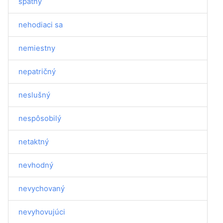
špatný
nehodiaci sa
nemiestny
nepatričný
neslušný
nespôsobilý
netaktný
nevhodný
nevychovaný
nevyhovujúci