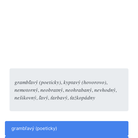
grambľavý (poeticky)
,
kyptavý (hovorovo)
,
nemotorný
,
neobratný
,
neohrabaný
,
nevhodný
,
nešikovný
,
ľavý
,
ťarbavý
,
ťažkopádny
grambľavý (poeticky)