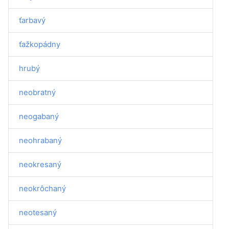
ťarbavý
ťažkopádny
hrubý
neobratný
neogabaný
neohrabaný
neokresaný
neokrôchaný
neotesaný