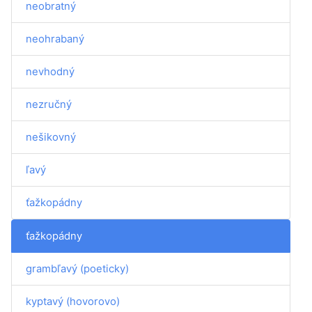
neobratný
neohrabaný
nevhodný
nezručný
nešikovný
ľavý
ťažkopádny
ťažkopádny
grambľavý (poeticky)
kyptavý (hovorovo)