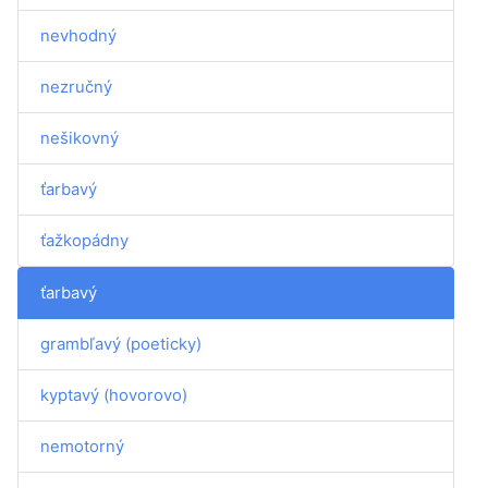
nevhodný
nezručný
nešikovný
ťarbavý
ťažkopádny
ťarbavý
grambľavý (poeticky)
kyptavý (hovorovo)
nemotorný