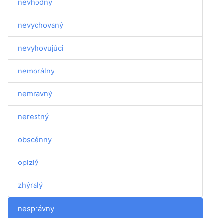
nevhodný
nevychovaný
nevyhovujúci
nemorálny
nemravný
nerestný
obscénny
oplzlý
zhýralý
nesprávny