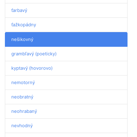
ťarbavý
ťažkopádny
nešikovný
grambľavý (poeticky)
kyptavý (hovorovo)
nemotorný
neobratný
neohrabaný
nevhodný