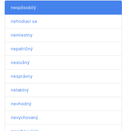
nespôsobilý
nehodiaci sa
nemiestny
nepatričný
neslušný
nesprávny
netaktný
nevhodný
nevychovaný