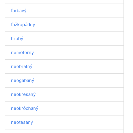
ťarbavý
ťažkopádny
hrubý
nemotorný
neobratný
neogabaný
neokresaný
neokrôchaný
neotesaný