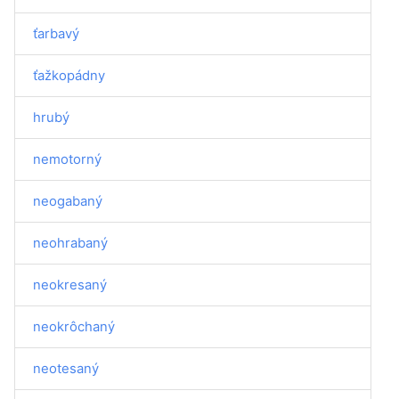
ťarbavý
ťažkopádny
hrubý
nemotorný
neogabaný
neohrabaný
neokresaný
neokrôchaný
neotesaný