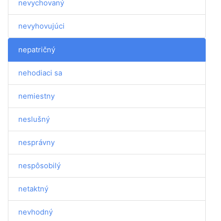
nevychovaný
nevyhovujúci
nepatričný
nehodiaci sa
nemiestny
neslušný
nesprávny
nespôsobilý
netaktný
nevhodný