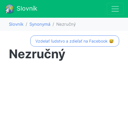
Slovník
Slovník
Synonymá
Nezručný
Vzdelať ľudstvo a zdieľať na Facebook 😅
Nezručný