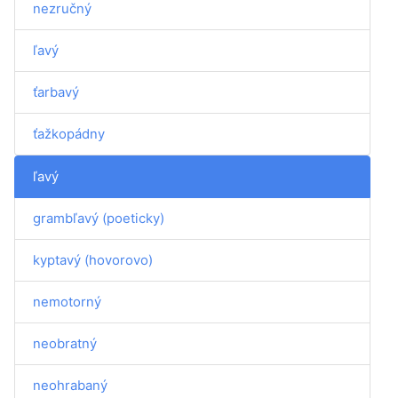
nezručný
ľavý
ťarbavý
ťažkopádny
ľavý
grambľavý (poeticky)
kyptavý (hovorovo)
nemotorný
neobratný
neohrabaný