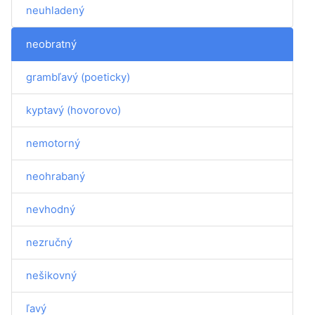
neuhladený
neobratný
grambľavý (poeticky)
kyptavý (hovorovo)
nemotorný
neohrabaný
nevhodný
nezručný
nešikovný
ľavý