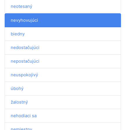
neotesaný
nevyhovujúci
biedny
nedostačujúci
nepostačujúci
neuspokojivý
úbohý
žalostný
nehodiaci sa
nemiestny