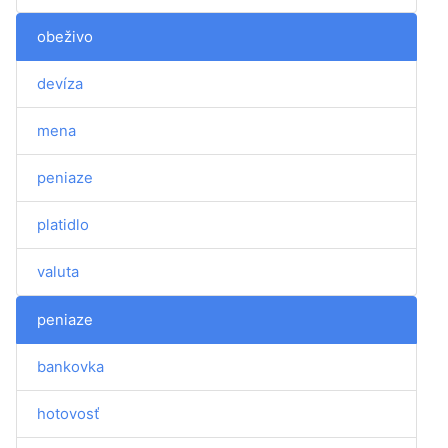
obeživo
devíza
mena
peniaze
platidlo
valuta
peniaze
bankovka
hotovosť