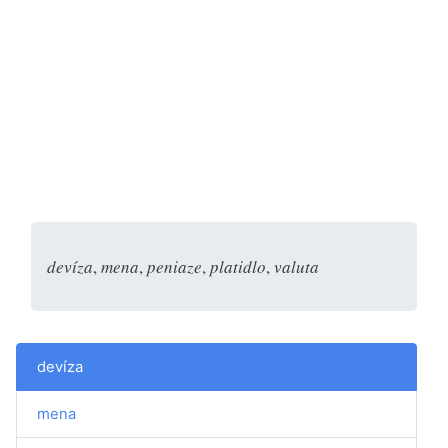
devíza
,
mena
,
peniaze
,
platidlo
,
valuta
devíza
mena