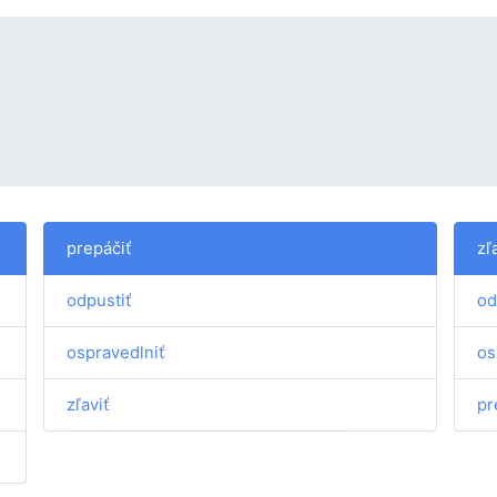
prepáčiť
zľ
odpustiť
od
ospravedlniť
os
zľaviť
pr