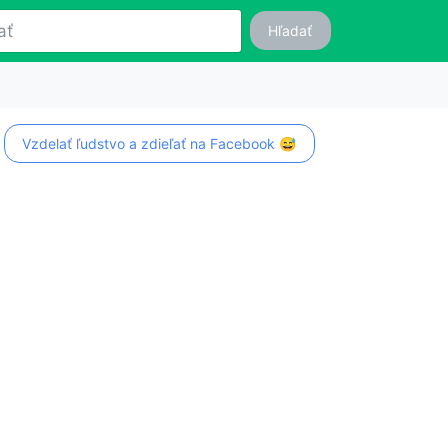
Hľadať
Vzdelať ľudstvo a zdieľať na Facebook 😅