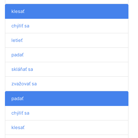
klesať
chýliť sa
letieť
padať
skláňať sa
zvažovať sa
padať
chýliť sa
klesať