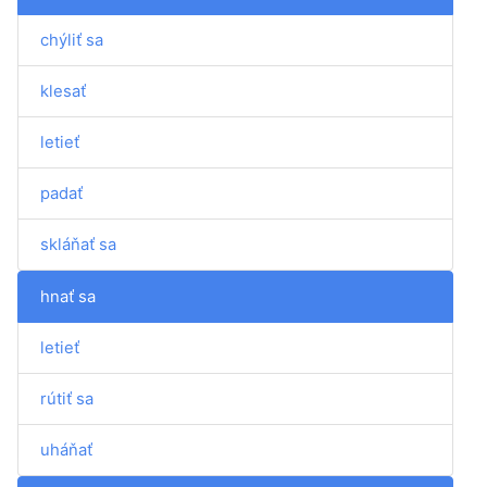
chýliť sa
klesať
letieť
padať
skláňať sa
hnať sa
letieť
rútiť sa
uháňať