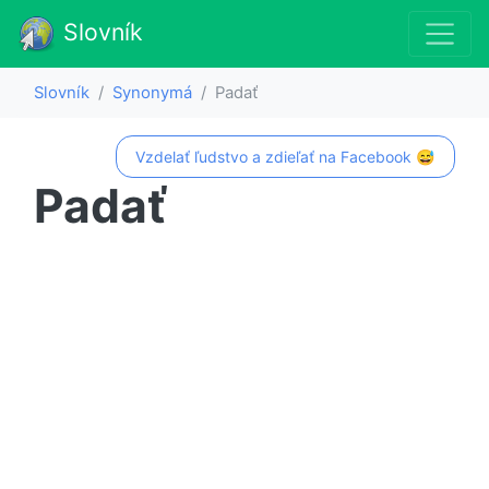
Slovník
Slovník
Synonymá
Padať
Vzdelať ľudstvo a zdieľať na Facebook 😅
Padať