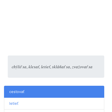
chýliť sa
,
klesať
,
letieť
,
skláňať sa
,
zvažovať sa
cestovať
letieť