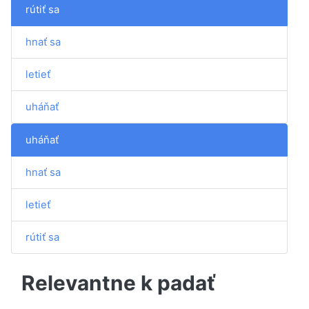
rútiť sa
hnať sa
letieť
uháňať
uháňať
hnať sa
letieť
rútiť sa
Relevantne k padať