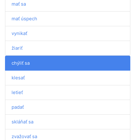
mať sa
mať úspech
vynikať
žiariť
chýliť sa
klesať
letieť
padať
skláňať sa
zvažovať sa