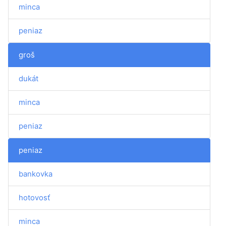
minca
peniaz
groš
dukát
minca
peniaz
peniaz
bankovka
hotovosť
minca