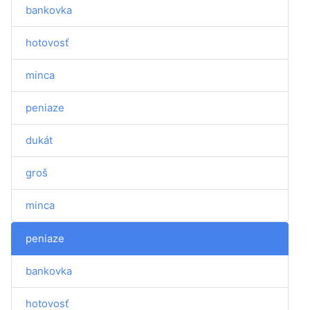
bankovka
hotovosť
minca
peniaze
dukát
groš
minca
peniaze
bankovka
hotovosť