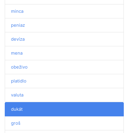
minca
peniaz
devíza
mena
obeživo
platidlo
valuta
dukát
groš