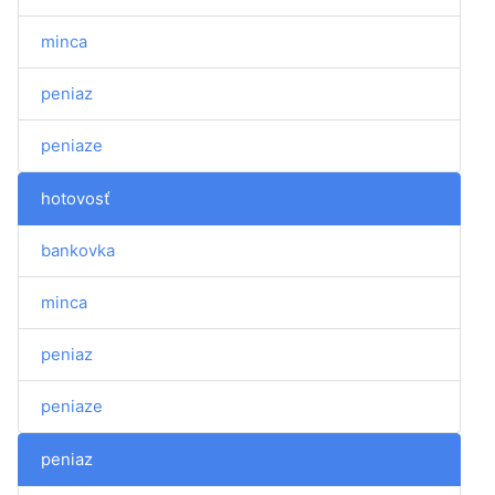
minca
peniaz
peniaze
hotovosť
bankovka
minca
peniaz
peniaze
peniaz