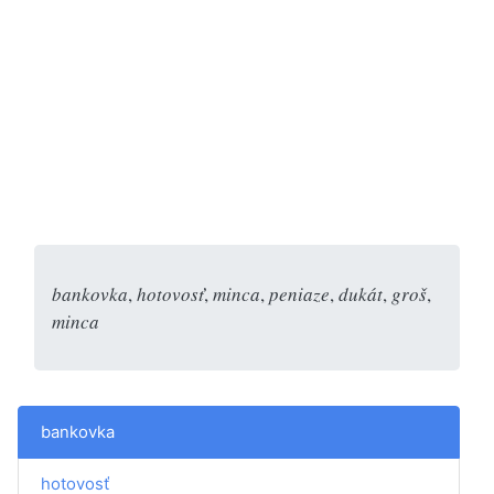
bankovka
,
hotovosť
,
minca
,
peniaze
,
dukát
,
groš
,
minca
bankovka
hotovosť