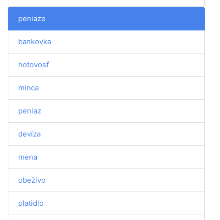
peniaze
bankovka
hotovosť
minca
peniaz
devíza
mena
obeživo
platidlo