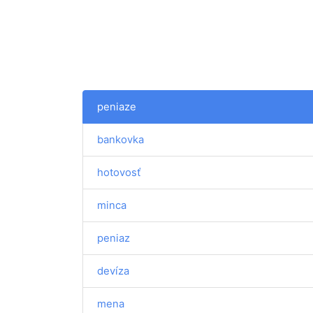
peniaze
bankovka
hotovosť
minca
peniaz
devíza
mena