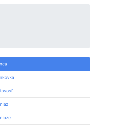
nca
nkovka
tovosť
niaz
niaze