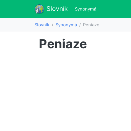
Slovník
Slovník
(aktualne)
Synonymá
Slovník
Synonymá
Peniaze
Peniaze