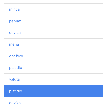
minca
peniaz
devíza
mena
obeživo
platidlo
valuta
platidlo
devíza