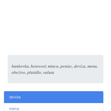
bankovka
,
hotovosť
,
minca
,
peniaz
,
devíza
,
mena
,
obeživo
,
platidlo
,
valuta
devíza
mena