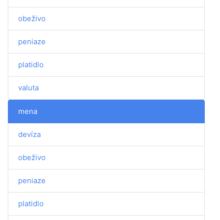
obeživo
peniaze
platidlo
valuta
mena
devíza
obeživo
peniaze
platidlo