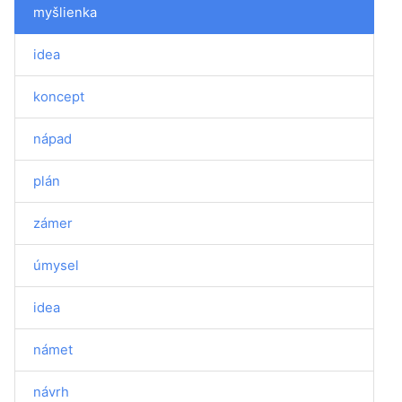
myšlienka
idea
koncept
nápad
plán
zámer
úmysel
idea
námet
návrh