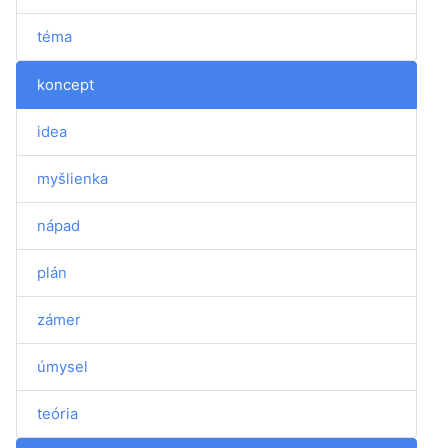
téma
koncept
idea
myšlienka
nápad
plán
zámer
úmysel
teória