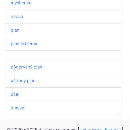
myšlienka
nápad
plán
plán prízemia
pôdorysný plán
učebný plán
účel
úmysel
© 2020 - 2026 databáza synoným |
synonyma
|
licencia
|