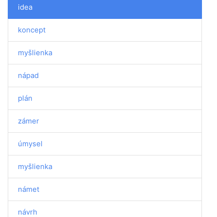
idea
koncept
myšlienka
nápad
plán
zámer
úmysel
myšlienka
námet
návrh