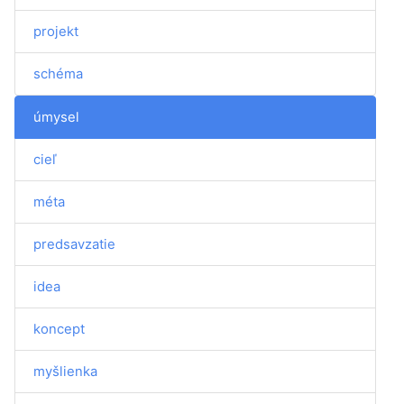
projekt
schéma
úmysel
cieľ
méta
predsavzatie
idea
koncept
myšlienka