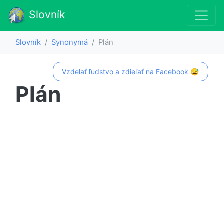
Slovník
Slovník
Synonymá
Plán
Vzdelať ľudstvo a zdieľať na Facebook 😅
Plán