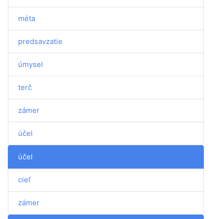
méta
predsavzatie
úmysel
terč
zámer
účel
účel
cieľ
zámer