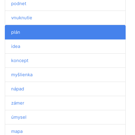
podnet
vnuknutie
plán
idea
koncept
myšlienka
nápad
zámer
úmysel
mapa