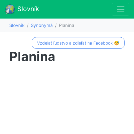
Slovník
Slovník
Synonymá
Planina
Vzdelať ľudstvo a zdieľať na Facebook 😅
Planina