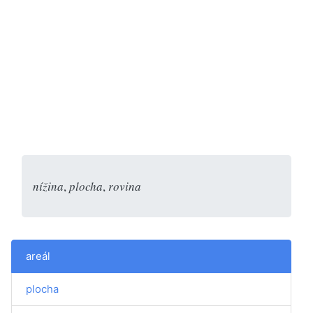
nížina
,
plocha
,
rovina
areál
plocha