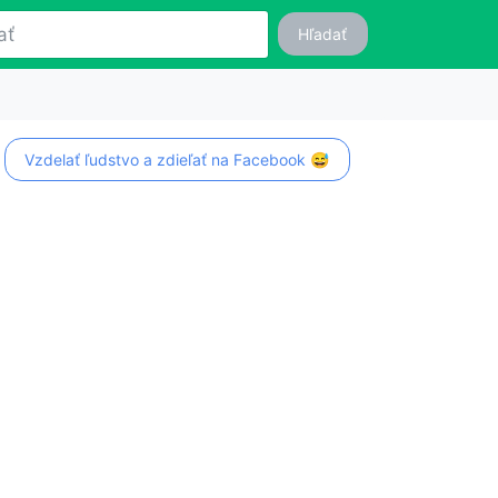
Hľadať
Vzdelať ľudstvo a zdieľať na Facebook 😅