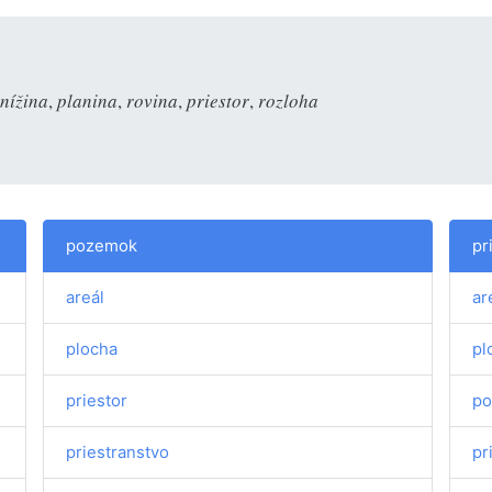
nížina
,
planina
,
rovina
,
priestor
,
rozloha
pozemok
pr
areál
ar
plocha
pl
priestor
p
priestranstvo
pr