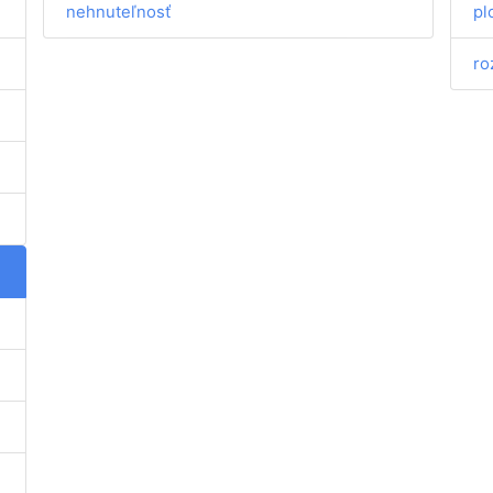
nehnuteľnosť
pl
ro