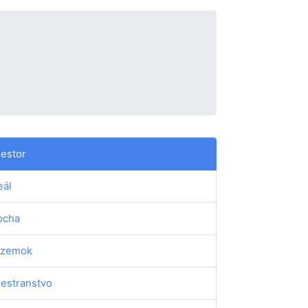
iestor
eál
ocha
ozemok
iestranstvo