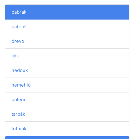
babrák
babroš
drevo
laik
nedouk
nemehlo
poleno
ťarbák
ťuťmák