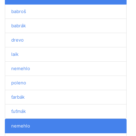
babroš
babrák
drevo
laik
nemehlo
poleno
ťarbák
ťuťmák
nemehlo