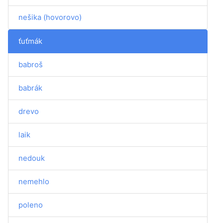
nešika (hovorovo)
ťuťmák
babroš
babrák
drevo
laik
nedouk
nemehlo
poleno