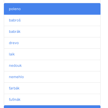
poleno
babroš
babrák
drevo
laik
nedouk
nemehlo
ťarbák
ťuťmák