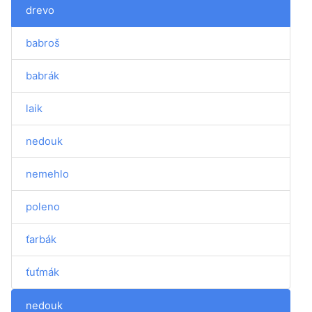
drevo
babroš
babrák
laik
nedouk
nemehlo
poleno
ťarbák
ťuťmák
nedouk