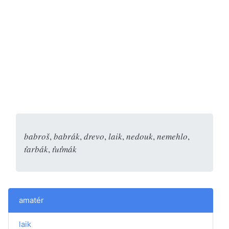
babroš
,
babrák
,
drevo
,
laik
,
nedouk
,
nemehlo
,
ťarbák
,
ťuťmák
amatér
laik