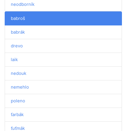
neodborník
babroš
babrák
drevo
laik
nedouk
nemehlo
poleno
ťarbák
ťuťmák