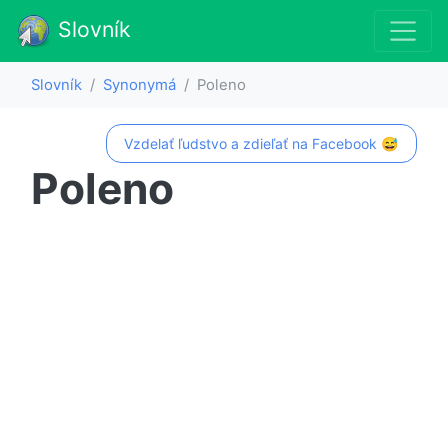
Slovník
Slovník
Synonymá
Poleno
Vzdelať ľudstvo a zdieľať na Facebook 😅
Poleno