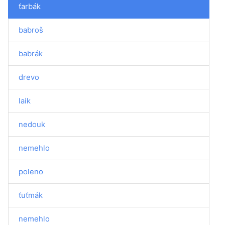
ťarbák
babroš
babrák
drevo
laik
nedouk
nemehlo
poleno
ťuťmák
nemehlo