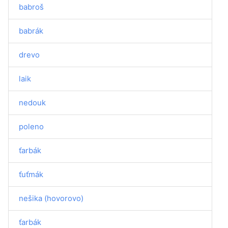
babroš
babrák
drevo
laik
nedouk
poleno
ťarbák
ťuťmák
nešika (hovorovo)
ťarbák