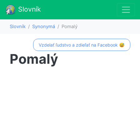
Slovník
Slovník
Synonymá
Pomalý
Vzdelať ľudstvo a zdieľať na Facebook 😅
Pomalý