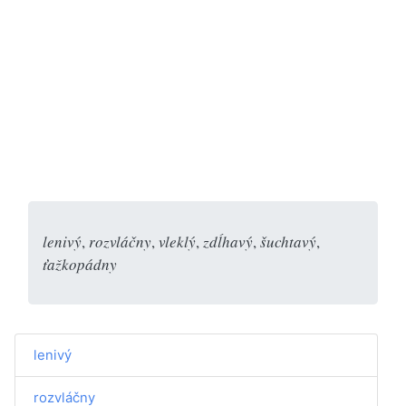
lenivý
,
rozvláčny
,
vleklý
,
zdĺhavý
,
šuchtavý
,
ťažkopádny
lenivý
rozvláčny