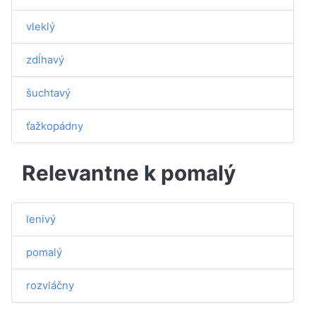
vleklý
zdĺhavý
šuchtavý
ťažkopádny
Relevantne k pomalý
lenivý
pomalý
rozvláčny