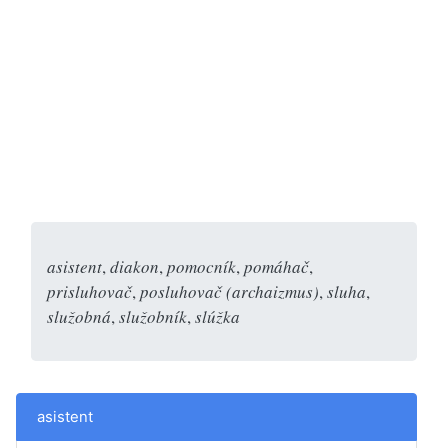
asistent
,
diakon
,
pomocník
,
pomáhač
,
prisluhovač
,
posluhovač (archaizmus)
,
sluha
,
služobná
,
služobník
,
slúžka
asistent