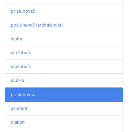
prisluhovač
posluhovač (archaizmus)
sluha
služobná
služobník
slúžka
prisluhovač
asistent
diakon