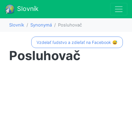
Slovník
Slovník
Synonymá
Posluhovač
Vzdelať ľudstvo a zdieľať na Facebook 😅
Posluhovač