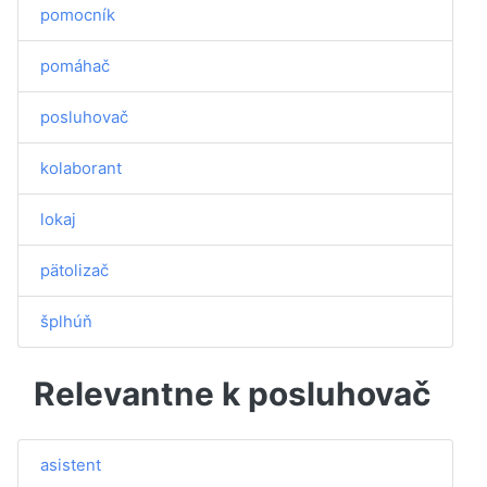
pomocník
pomáhač
posluhovač
kolaborant
lokaj
pätolizač
šplhúň
Relevantne k posluhovač
asistent