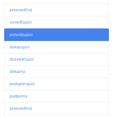
presvedčivý
usvedčujúci
potvrdzujúci
dokazujúci
dosvedčujúci
dôkazný
podopierajúci
podporný
presvedčivý