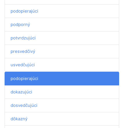
podopierajúci
podporný
potvrdzujúci
presvedčivý
usvedčujúci
podopierajúci
dokazujúci
dosvedčujúci
dôkazný