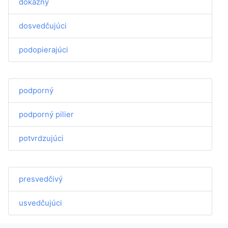
dôkazný
dosvedčujúci
podopierajúci
podporný
podporný pilier
potvrdzujúci
presvedčivý
usvedčujúci