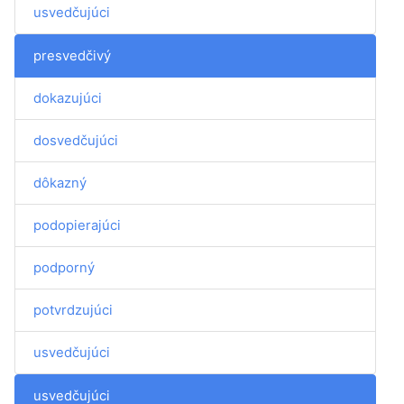
usvedčujúci
presvedčivý
dokazujúci
dosvedčujúci
dôkazný
podopierajúci
podporný
potvrdzujúci
usvedčujúci
usvedčujúci