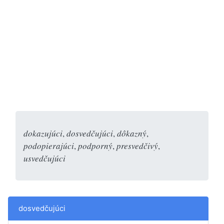
dokazujúci
,
dosvedčujúci
,
dôkazný
,
podopierajúci
,
podporný
,
presvedčivý
,
usvedčujúci
dosvedčujúci