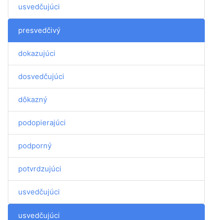
usvedčujúci
presvedčivý
dokazujúci
dosvedčujúci
dôkazný
podopierajúci
podporný
potvrdzujúci
usvedčujúci
usvedčujúci