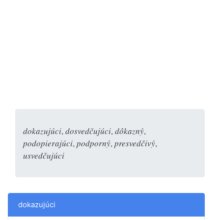
dokazujúci
,
dosvedčujúci
,
dôkazný
,
podopierajúci
,
podporný
,
presvedčivý
,
usvedčujúci
dokazujúci