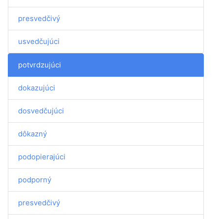
presvedčivý
usvedčujúci
potvrdzujúci
dokazujúci
dosvedčujúci
dôkazný
podopierajúci
podporný
presvedčivý