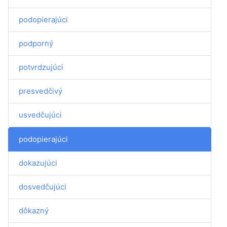
podopierajúci
podporný
potvrdzujúci
presvedčivý
usvedčujúci
podopierajúci
dokazujúci
dosvedčujúci
dôkazný