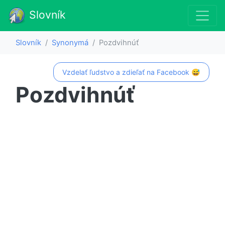
Slovník
Slovník
Synonymá
Pozdvihnúť
Vzdelať ľudstvo a zdieľať na Facebook 😅
Pozdvihnúť