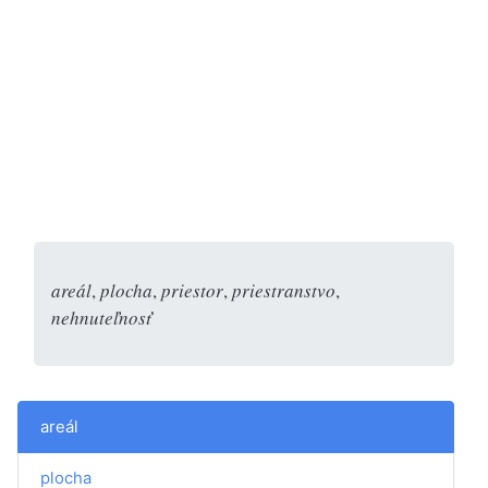
areál
,
plocha
,
priestor
,
priestranstvo
,
nehnuteľnosť
areál
plocha