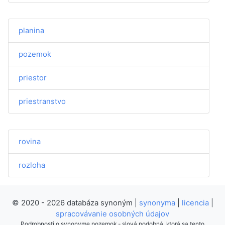
planina
pozemok
priestor
priestranstvo
rovina
rozloha
© 2020 - 2026 databáza synoným |
synonyma
|
licencia
|
spracovávanie osobných údajov
Podrobnosti o synonyme pozemok - slová podobná, ktorá sa tento