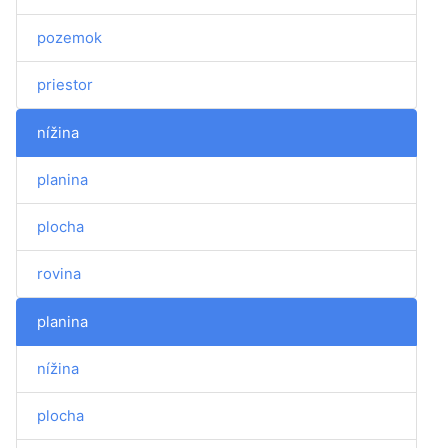
pozemok
priestor
nížina
planina
plocha
rovina
planina
nížina
plocha