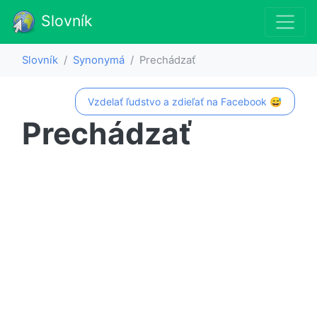
Slovník
Slovník
Synonymá
Prechádzať
Vzdelať ľudstvo a zdieľať na Facebook 😅
Prechádzať