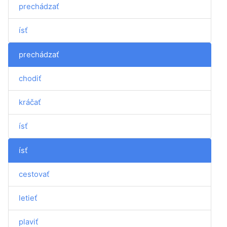
prechádzať
ísť
prechádzať
chodiť
kráčať
ísť
ísť
cestovať
letieť
plaviť