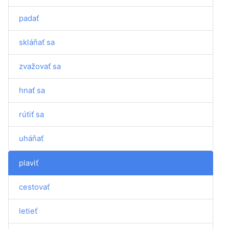
padať
skláňať sa
zvažovať sa
hnať sa
rútiť sa
uháňať
plaviť
cestovať
letieť