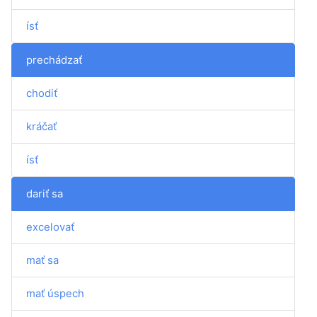
ísť
prechádzať
chodiť
kráčať
ísť
dariť sa
excelovať
mať sa
mať úspech