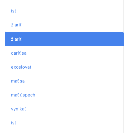
ísť
žiariť
žiariť
dariť sa
excelovať
mať sa
mať úspech
vynikať
ísť