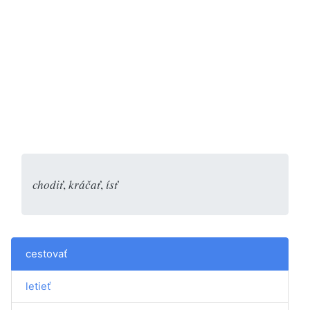
chodiť
,
kráčať
,
ísť
cestovať
letieť