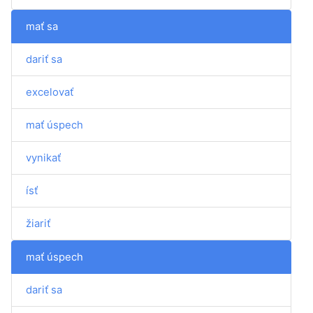
mať sa
dariť sa
excelovať
mať úspech
vynikať
ísť
žiariť
mať úspech
dariť sa