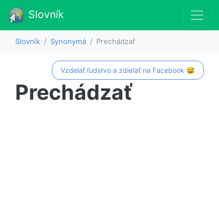
Slovník
Slovník
Synonymá
Prechádzať
Vzdelať ľudstvo a zdieľať na Facebook 😅
Prechádzať