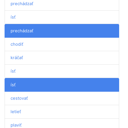
prechádzať
ísť
prechádzať
chodiť
kráčať
ísť
ísť
cestovať
letieť
plaviť