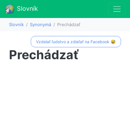
Slovník
Slovník
Synonymá
Prechádzať
Vzdelať ľudstvo a zdieľať na Facebook 😅
Prechádzať