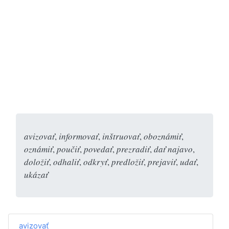
avizovať
,
informovať
,
inštruovať
,
oboznámiť
,
oznámiť
,
poučiť
,
povedať
,
prezradiť
,
dať najavo
,
doložiť
,
odhaliť
,
odkryť
,
predložiť
,
prejaviť
,
udať
,
ukázať
avizovať