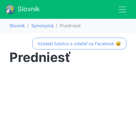
Slovník
Slovník
Synonymá
Predniesť
Vzdelať ľudstvo a zdieľať na Facebook 😅
Predniesť