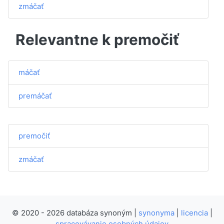
zmáčať
Relevantne k premočiť
máčať
premáčať
premočiť
zmáčať
© 2020 - 2026 databáza synoným |
synonyma
|
licencia
|
spracovávanie osobných údajov