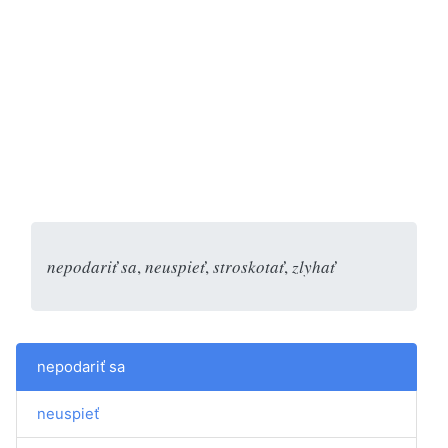
nepodariť sa
,
neuspieť
,
stroskotať
,
zlyhať
nepodariť sa
neuspieť