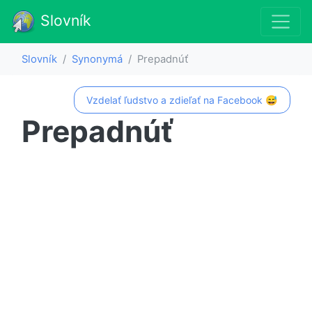
Slovník
Slovník
Synonymá
Prepadnúť
Vzdelať ľudstvo a zdieľať na Facebook 😅
Prepadnúť