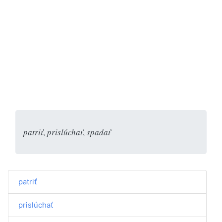
patriť
,
prislúchať
,
spadať
patriť
prislúchať