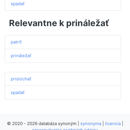
spadať
Relevantne k prináležať
patriť
prináležať
prislúchať
spadať
© 2020 - 2026 databáza synoným |
synonyma
|
licencia
|
spracovávanie osobných údajov