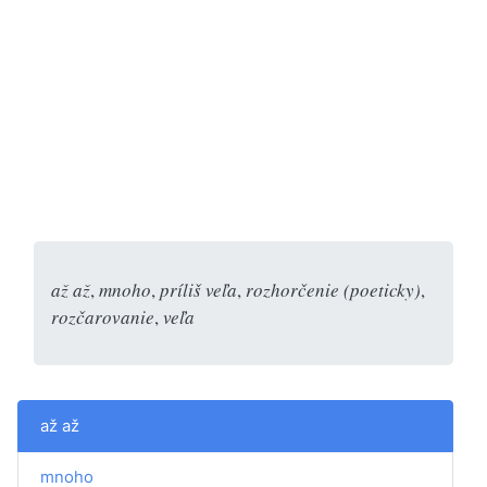
až až
,
mnoho
,
príliš veľa
,
rozhorčenie (poeticky)
,
rozčarovanie
,
veľa
až až
mnoho