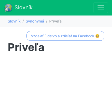
Slovník
Slovník
Synonymá
Priveľa
Vzdelať ľudstvo a zdieľať na Facebook 😅
Priveľa