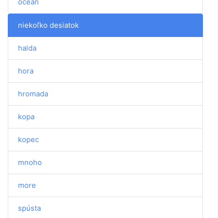
oceán
niekoľko desiatok
halda
hora
hromada
kopa
kopec
mnoho
more
spústa