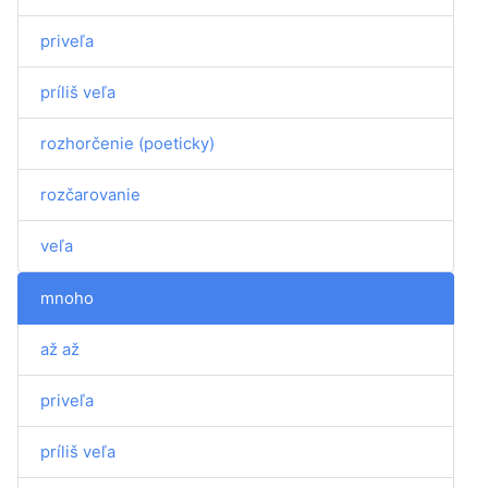
priveľa
príliš veľa
rozhorčenie (poeticky)
rozčarovanie
veľa
mnoho
až až
priveľa
príliš veľa