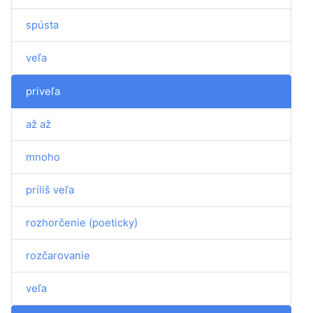
spústa
veľa
priveľa
až až
mnoho
príliš veľa
rozhorčenie (poeticky)
rozčarovanie
veľa