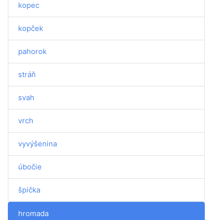
kopec
kopček
pahorok
stráň
svah
vrch
vyvýšenina
úbočie
špička
hromada