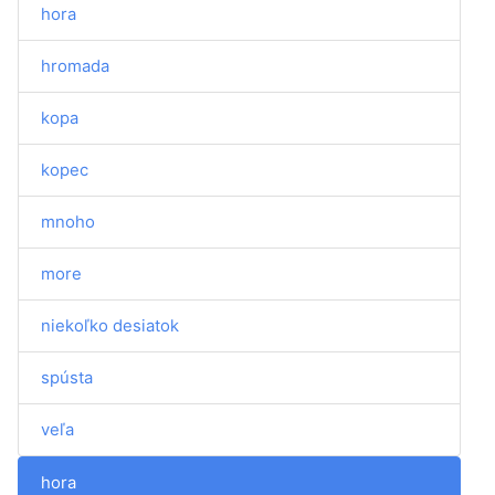
hora
hromada
kopa
kopec
mnoho
more
niekoľko desiatok
spústa
veľa
hora