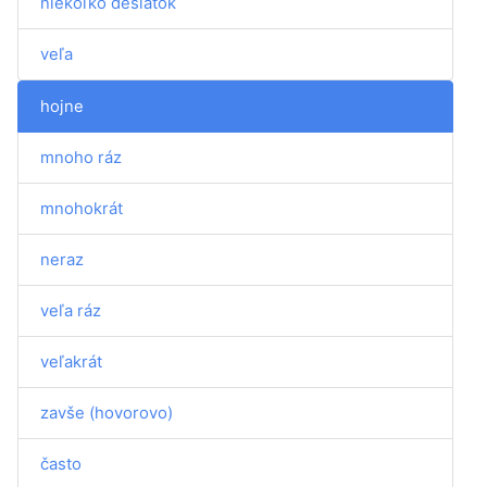
niekoľko desiatok
veľa
hojne
mnoho ráz
mnohokrát
neraz
veľa ráz
veľakrát
zavše (hovorovo)
často