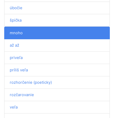
úbočie
špička
mnoho
až až
priveľa
príliš veľa
rozhorčenie (poeticky)
rozčarovanie
veľa