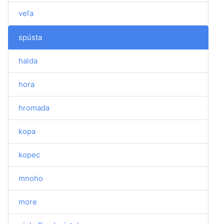
veľa
spústa
halda
hora
hromada
kopa
kopec
mnoho
more