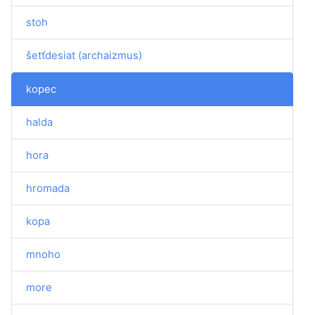
stoh
šetťdesiat (archaizmus)
kopec
halda
hora
hromada
kopa
mnoho
more