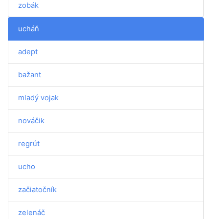
zobák
ucháň
adept
bažant
mladý vojak
nováčik
regrút
ucho
začiatočník
zelenáč