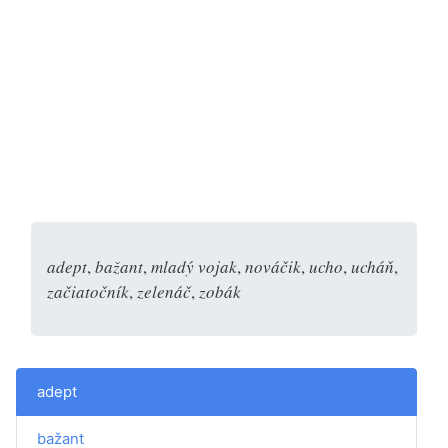
adept
,
bažant
,
mladý vojak
,
nováčik
,
ucho
,
ucháň
,
začiatočník
,
zelenáč
,
zobák
adept
bažant