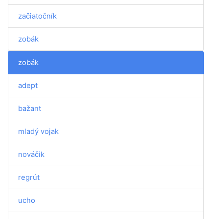
začiatočník
zobák
zobák
adept
bažant
mladý vojak
nováčik
regrút
ucho