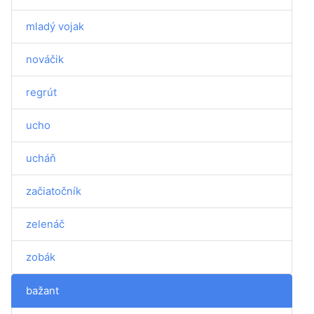
mladý vojak
nováčik
regrút
ucho
ucháň
začiatočník
zelenáč
zobák
bažant