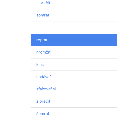
zlorečiť
šomrať
reptať
hromžiť
kliať
nadávať
sťažovať si
zlorečiť
šomrať