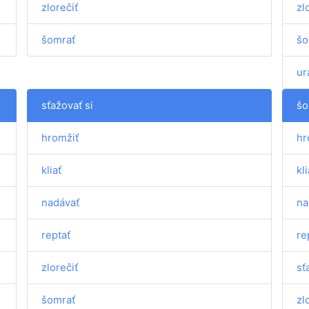
zlorečiť
zl
šomrať
šo
ur
sťažovať si
šo
hromžiť
hr
kliať
kli
nadávať
na
reptať
re
zlorečiť
sť
šomrať
zl