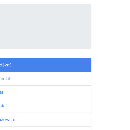
dávať
omžiť
ať
ptať
ažovať si