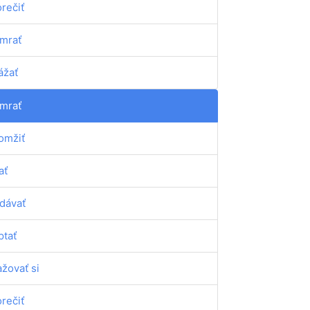
orečiť
mrať
ážať
mrať
omžiť
ať
dávať
ptať
ažovať si
orečiť