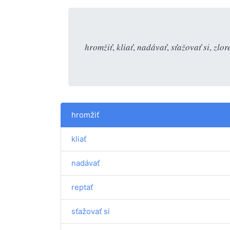
hromžiť
,
kliať
,
nadávať
,
sťažovať si
,
zlor
hromžiť
kliať
nadávať
reptať
sťažovať si