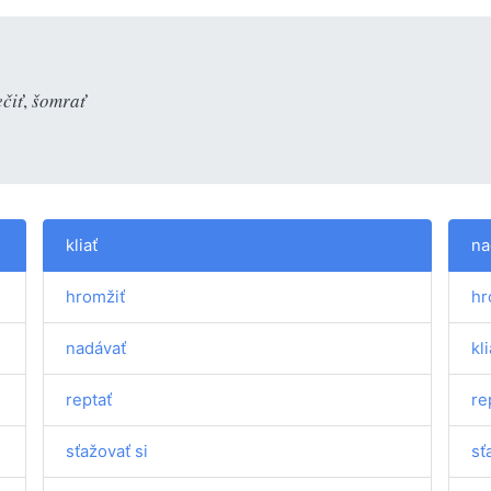
ečiť
,
šomrať
kliať
na
hromžiť
hr
nadávať
kli
reptať
re
sťažovať si
sť