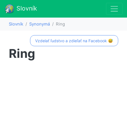
Slovník
Slovník
Synonymá
Ring
Vzdelať ľudstvo a zdieľať na Facebook 😅
Ring