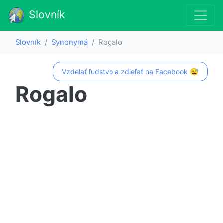
Slovník
Slovník
Synonymá
Rogalo
Vzdelať ľudstvo a zdieľať na Facebook 😅
Rogalo