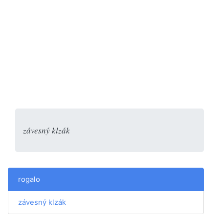
závesný klzák
rogalo
závesný klzák