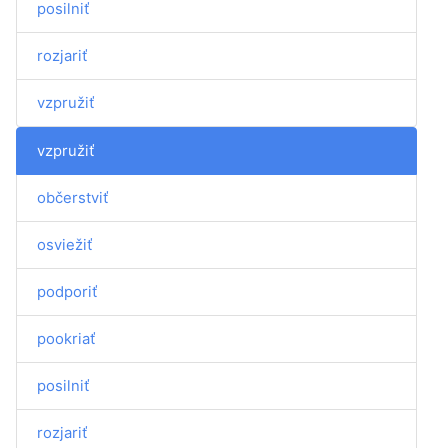
posilniť
rozjariť
vzpružiť
vzpružiť
občerstviť
osviežiť
podporiť
pookriať
posilniť
rozjariť