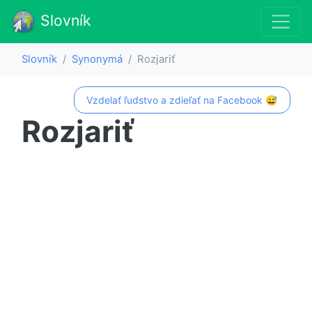
Slovník
Slovník
Synonymá
Rozjariť
Vzdelať ľudstvo a zdieľať na Facebook 😅
Rozjariť