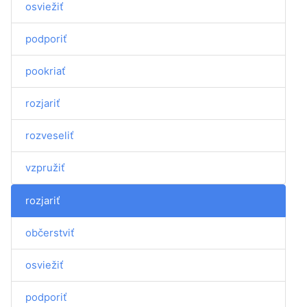
osviežiť
podporiť
pookriať
rozjariť
rozveseliť
vzpružiť
rozjariť
občerstviť
osviežiť
podporiť