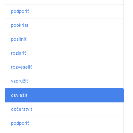
podporiť
pookriať
posilniť
rozjariť
rozveseliť
vzpružiť
osviežiť
občerstviť
podporiť