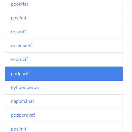
pookriať
posilniť
rozjariť
rozveseliť
vzpružiť
podporiť
byť podporou
napomáhať
podporovať
posilniť