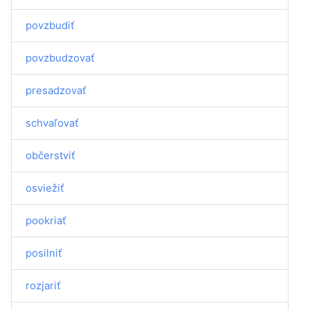
povzbudiť
povzbudzovať
presadzovať
schvaľovať
občerstviť
osviežiť
pookriať
posilniť
rozjariť