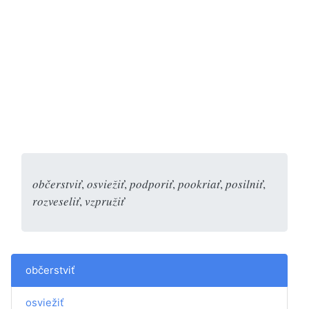
občerstviť
,
osviežiť
,
podporiť
,
pookriať
,
posilniť
,
rozveseliť
,
vzpružiť
občerstviť
osviežiť