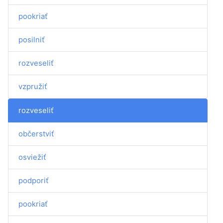
pookriať
posilniť
rozveseliť
vzpružiť
rozveseliť
občerstviť
osviežiť
podporiť
pookriať