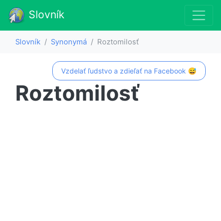
Slovník
Slovník
Synonymá
Roztomilosť
Vzdelať ľudstvo a zdieľať na Facebook 😅
Roztomilosť