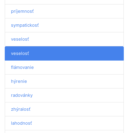
príjemnosť
sympatickosť
veselosť
veselosť
flámovanie
hýrenie
radovánky
zhýralosť
lahodnosť