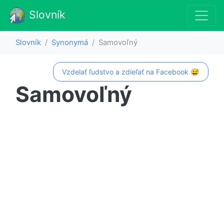
Slovník
Slovník
Synonymá
Samovoľný
Vzdelať ľudstvo a zdieľať na Facebook 😅
Samovoľný