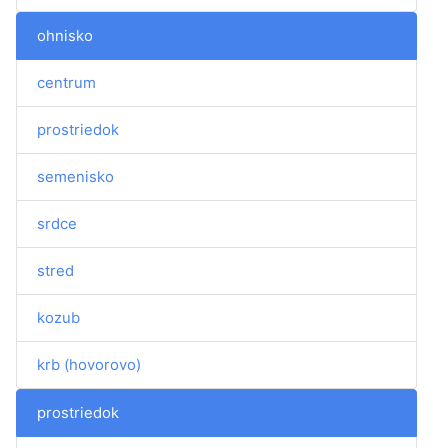
ohnisko
centrum
prostriedok
semenisko
srdce
stred
kozub
krb (hovorovo)
prostriedok