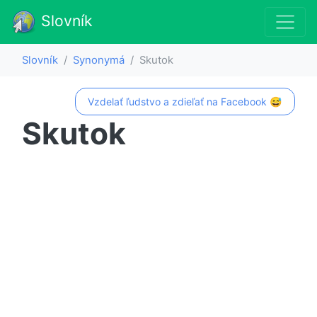
Slovník
Slovník
Synonymá
Skutok
Vzdelať ľudstvo a zdieľať na Facebook 😅
Skutok