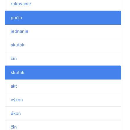
rokovanie
počin
jednanie
skutok
čin
skutok
akt
výkon
úkon
čin