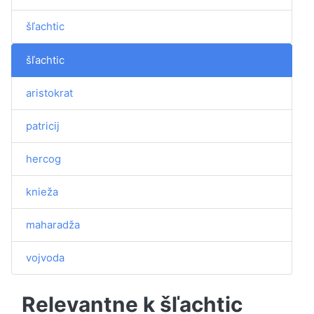
šľachtic
šľachtic
aristokrat
patricij
hercog
knieža
maharadža
vojvoda
Relevantne k šľachtic