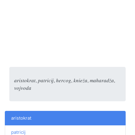
aristokrat
,
patricij
,
hercog
,
knieža
,
maharadža
,
vojvoda
aristokrat
patricij