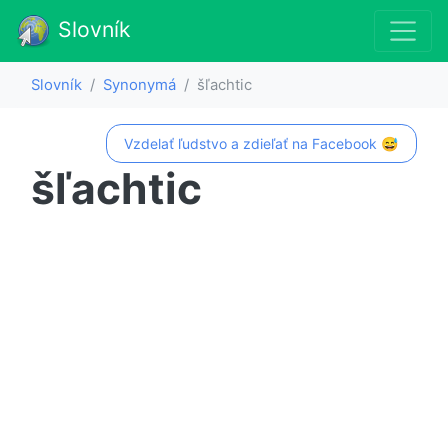
Slovník
Slovník
Synonymá
šľachtic
Vzdelať ľudstvo a zdieľať na Facebook 😅
šľachtic