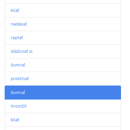
kliať
nadávať
reptať
sťažovať si
šomrať
preklínať
šomrať
hromžiť
kliať