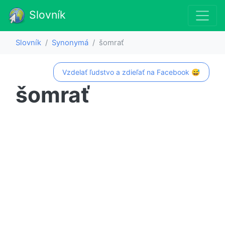
Slovník
Slovník
Synonymá
šomrať
Vzdelať ľudstvo a zdieľať na Facebook 😅
šomrať