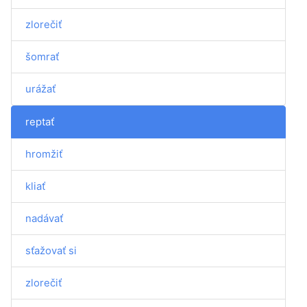
zlorečiť
šomrať
urážať
reptať
hromžiť
kliať
nadávať
sťažovať si
zlorečiť