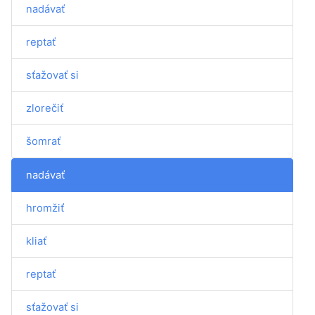
nadávať
reptať
sťažovať si
zlorečiť
šomrať
nadávať
hromžiť
kliať
reptať
sťažovať si