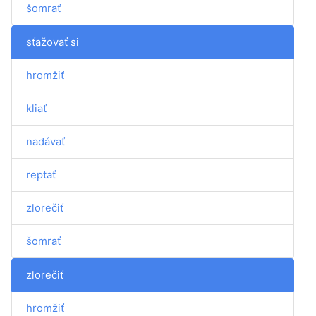
šomrať
sťažovať si
hromžiť
kliať
nadávať
reptať
zlorečiť
šomrať
zlorečiť
hromžiť